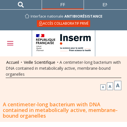
FRANÇAIS
ENGLISH
Interface nationale
ANTIBIORÉSISTANCE
ACCÈS COLLABORATIF PRIVÉ
Accueil
•
Veille Scientifique
•
A centimeter-long bacterium with
DNA contained in metabolically active, membrane-bound
organelles
A
A
A
A centimeter-long bacterium with DNA
contained in metabolically active, membrane-
bound organelles