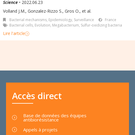
Science
• 2022.06.23
Volland J.M., Gonzalez-Rizzo S., Gros O., et al.
Bacterial mechanisms
,
Epidemiology, Surveillance
France
Bacterial cells
,
Evolution
,
Megabacterium
,
Sulfur-oxidizing bacteria
Lire l'article
Accès direct
Base de données des équipes
antibiorésistance
Appels à projets