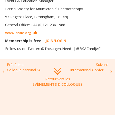
Events & Education Manager
British Society for Antimicrobial Chemotherapy
53 Regent Place, Birmingham, B1 3NJ
General Office: +44 (0)121 236 1988
www.bsac.org.uk
Membership is free –
JOIN/LOGIN
Follow us on Twitter: @TheUrgentNeed | @BSACandJAC
Précédent
Suivant
Colloque national “Antibiorésistance”, lundi 22 novembre 2021, Aubervilliers (93)
International Conference on Veterinary Epidemiology and Antimicrobial Resistance, January 07-08, 2022, Singapore
Retour vers les
EVÈNEMENTS & COLLOQUES