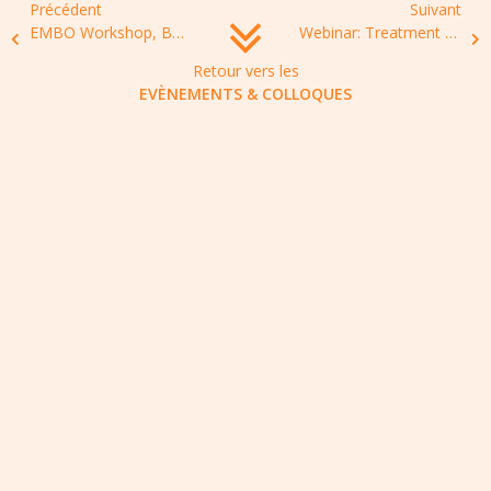
Précédent
Suivant
EMBO Workshop, Bacterial networks (BacNet21), 04-09 September 2022,Sant Feliu de Guixols, Spain
Webinar: Treatment of systemic fungal infections, 5 October 2021, 16:30-18:00 BST
Retour vers les
EVÈNEMENTS & COLLOQUES