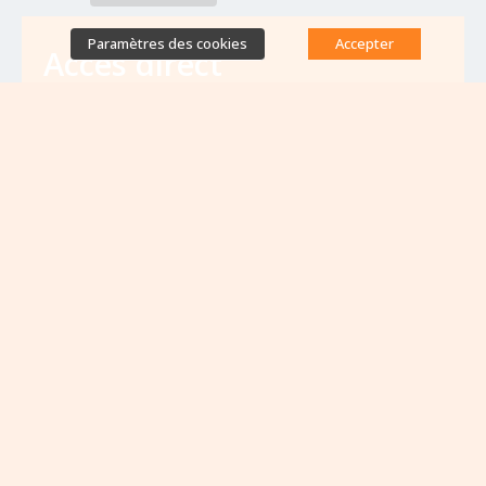
Paramètres des cookies
Accepter
Accès direct
Base de données des équipes
antibiorésistance
Appels à projets
Emplois & formations
Lettres d'information
Rapport Nationaux & Feuille de Route
Evènements à venir
VOIR TOUS LES ÉVÈNEMENTS