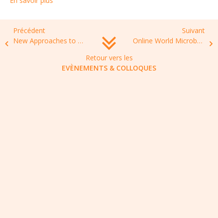
En savoir plus
Précédent
Suivant
New Approaches to Combat Antibiotic Resistant Bacteria, Spring 2022, Ascona, Switzerland
Online World Microbe Forum, 20-24 June 2021
Retour vers les
EVÈNEMENTS & COLLOQUES