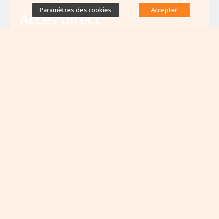
Paramètres des cookies
Accepter
Accès direct
Base de données des équipes
antibiorésistance
Appels à projets
Emplois & formations
Lettres d'information
Rapport Nationaux & Feuille de Route
Evènements à venir
VOIR TOUS LES ÉVÈNEMENTS
Aucun évènement à venir pour le moment...