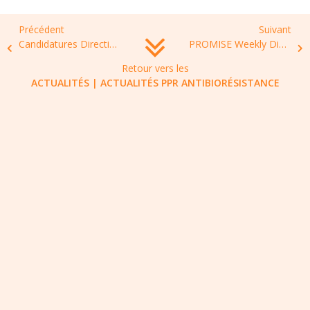
Précédent
Suivant
Candidatures Direction du JPI AMR et du futur partenariat OneHealth AMR
PROMISE Weekly Digest Nr 23
Retour vers les
ACTUALITÉS
|
ACTUALITÉS PPR ANTIBIORÉSISTANCE