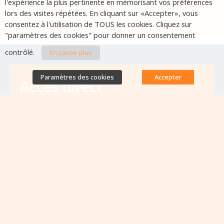
l'expérience la plus pertinente en mémorisant vos préférences
lors des visites répétées. En cliquant sur «Accepter», vous
consentez à l'utilisation de TOUS les cookies. Cliquez sur
"paramètres des cookies" pour donner un consentement
contrôlé.
En savoir plus
Paramètres des cookies
Accepter
Accès direct
Base de données des équipes
antibiorésistance
Appels à projets
Emplois & formations
Lettres d'information
Rapport Nationaux & Feuille de Route