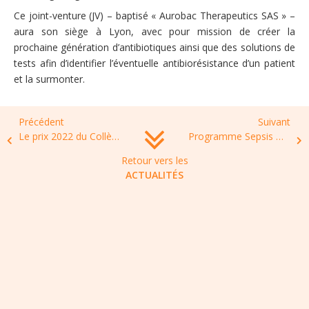
Ce joint-venture (JV) – baptisé « Aurobac Therapeutics SAS » –
aura son siège à Lyon, avec pour mission de créer la
prochaine génération d’antibiotiques ainsi que des solutions de
tests afin d’identifier l’éventuelle antibiorésistance d’un patient
et la surmonter.
Précédent
Suivant
Le prix 2022 du Collège de France pour les jeunes chercheuses et les jeunes chercheurs est décerné à Aude BERNHEIM
Programme Sepsis Day en Français
Retour vers les
ACTUALITÉS