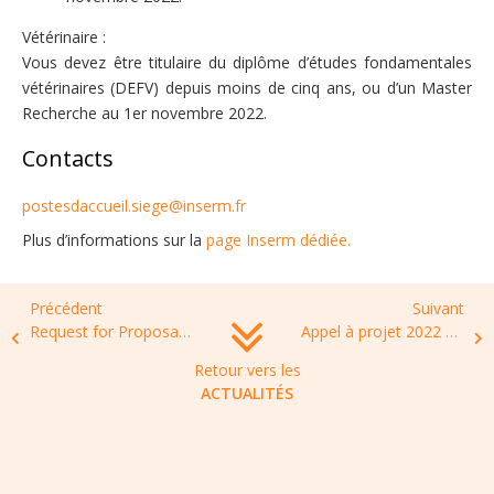
​Vétérinaire :
​​​Vous devez être titulaire du diplôme d’études fondamentales
vétérinaires (DEFV) depuis moins de cinq ans, ou d’un Master
Recherche au 1er novembre 2022.​
​Contacts
postesdaccueil.siege@inserm.fr
Plus d’informations sur la
page Inserm dédiée.
Précédent
Suivant
Request for Proposals: Pfizer and BSAC announce joint programme to establish Antimicrobial Stewardship (AMS) Centres of Excellence
Appel à projet 2022 de la Fondation pour la recherche médicale : Amorçage de jeunes équipes
Retour vers les
ACTUALITÉS