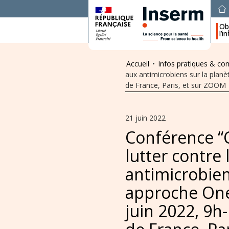
Obj
l’i
Accueil
•
Infos pratiques & c
aux antimicrobiens sur la plan
de France, Paris, et sur ZOOM
21 juin 2022
Conférence “
lutter contre 
antimicrobien
approche One 
juin 2022, 9