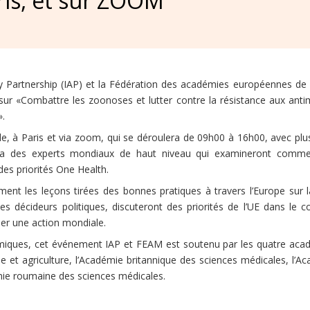
ris, et sur ZOOM
my Partnership (IAP) et la Fédération des académies européennes d
sur «Combattre les zoonoses et lutter contre la résistance aux anti
.
de, à Paris et via zoom, qui se déroulera de 09h00 à 16h00, avec plu
ira des experts mondiaux de haut niveau qui examineront comme
des priorités One Health.
ent les leçons tirées des bonnes pratiques à travers l’Europe sur l
s décideurs politiques, discuteront des priorités de l’UE dans le 
er une action mondiale.
miques, cet événement IAP et FEAM est soutenu par les quatre aca
ie et agriculture, l’Académie britannique des sciences médicales, l’A
émie roumaine des sciences médicales.