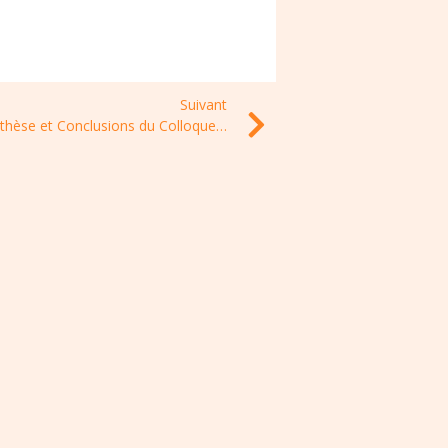
Suivant
Synthèse et Conclusions du Colloque du 15 juin 2022 “Antibiorésistance : 7 académies à la chasse aux microbes” à Paris