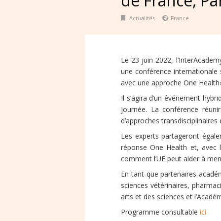
de France, Pa
Actualités
France
Le 23 juin 2022, l’InterAcade
une conférence internationale 
avec une approche One Health»
Il s’agira d’un événement hybri
journée. La conférence réun
d’approches transdisciplinaires 
Les experts partageront égalem
réponse One Health et, avec le
comment l’UE peut aider à men
En tant que partenaires acadé
sciences vétérinaires, pharmac
arts et des sciences et l’Acad
Programme consultable
ici