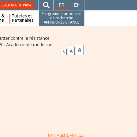
FRANÇAIS
ENGLISH
LLABORATIF PRIVÉ
Programme prioritaire
s &
Tutelles et
de recherche
ns
Partenaires
ANTIBIORÉSISTANCE
tter contre la résistance
-17h, Académie de médecine
A
A
A
PARTAGER L'ARTICLE