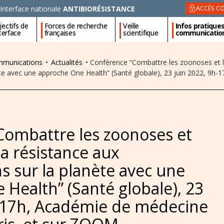
Interface nationale
ANTIBIORÉSISTANCE
ACCÈS CO
ectifs de
Forces de recherche
Veille
Infos pratique
nterface
françaises
scientifique
communicatio
ommunications
•
Actualités
•
Conférence “Combattre les zoonoses et lu
ète avec une approche One Health” (Santé globale), 23 juin 2022, 9h
Combattre les zoonoses et
la résistance aux
s sur la planète avec une
Health” (Santé globale), 23
h-17h, Académie de médecine