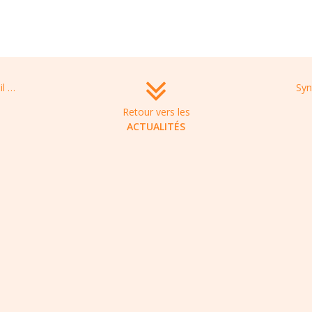
« L’antibiotique du futur se cache-t-il sous nos pieds ? », article paru dans le Figaro, le 21 juin 2022
Retour vers les
ACTUALITÉS