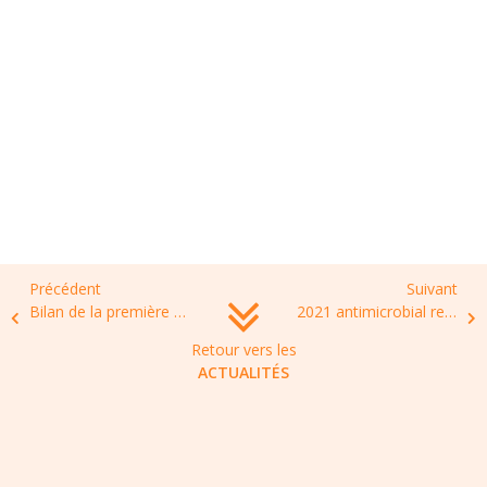
Précédent
Suivant
Bilan de la première réunion du Groupe consultatif scientifique sur les origines des nouveaux agents pathogènes à l’OMS
2021 antimicrobial resistance benchmark report, by the Access to Medicine (AtM) Foundation
Retour vers les
ACTUALITÉS