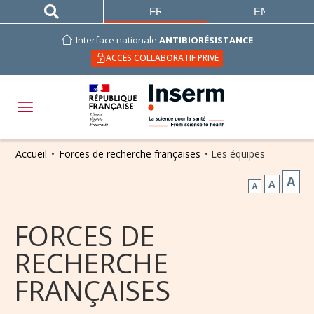
FRANÇAIS
ENGLISH
Interface nationale
ANTIBIORÉSISTANCE
ACCÈS COLLABORATIF PRIVÉ
Accueil
•
Forces de recherche françaises
•
Les équipes
A
A
A
FORCES DE
RECHERCHE
FRANÇAISES