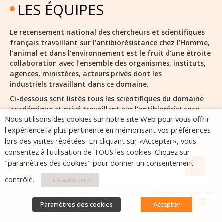
LES ÉQUIPES
Le recensement national des chercheurs et scientifiques
français travaillant sur l’antibiorésistance chez l’Homme,
l’animal et dans l’environnement est le fruit d’une étroite
collaboration avec l’ensemble des organismes, instituts,
agences, ministères, acteurs privés dont les
industriels travaillant dans ce domaine.
Ci-dessous sont listés tous les scientifiques du domaine
académique et privé travaillant sur l’antibiorésistance,
Nous utilisons des cookies sur notre site Web pour vous offrir
allant de la bactérie aux antibiotiques, ainsi que leurs
structures de rattachement.
l'expérience la plus pertinente en mémorisant vos préférences
lors des visites répétées. En cliquant sur «Accepter», vous
consentez à l'utilisation de TOUS les cookies. Cliquez sur
Vous souhaitez proposer une équipe de
"paramètres des cookies" pour donner un consentement
recherche ?
Cliquez ici
contrôlé.
En savoir plus
Paramètres des cookies
Accepter