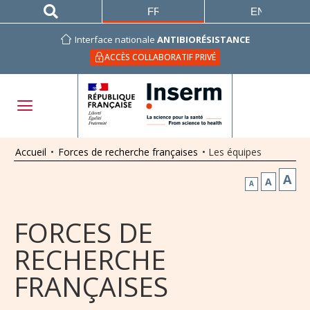
FRANÇAIS
ENGLISH
Interface nationale
ANTIBIORÉSISTANCE
ACCÈS COLLABORATIF PRIVÉ
Accueil
•
Forces de recherche françaises
•
Les équipes
A
A
A
FORCES DE
RECHERCHE
FRANÇAISES