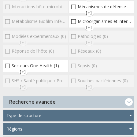
Interactions hôte-microbioteEntérocoques
Mécanismes de défense microbiens
(0)
[+]
Métabolisme Biofilm Infections respiratoires
Microorganismes et interactions/réponse de l'hôte
(0)
[+]
Modèles experimentaux
(0)
Pathologies
(0)
[+]
[+]
Réponse de l'hôte
(0)
Réseaux
(0)
Secteurs One Health
(1)
Sepsis
(0)
[+]
SHS / Santé publique / Politiques publiques / socio-économie
Souches bactériennes
(0)
(0
[+]
[+]
Recherche avancée
Type de structure
Régions