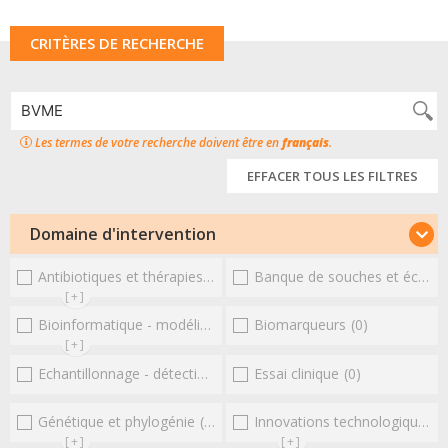
CRITÈRES DE RECHERCHE
Les termes de votre recherche doivent être en
français
.
EFFACER TOUS LES FILTRES
Domaine d'intervention
Antibiotiques et thérapies alternatives
Banque de souches et échantillons
(0)
[+]
Bioinformatique - modélisation - structure
Biomarqueurs
(0)
(0)
[+]
Echantillonnage - détection et diagnostic
Essai clinique
(0)
(0)
Génétique et phylogénie
(0)
Innovations technologiques et omiques
[+]
[+]