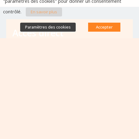
"paramètres des cookies" pour donner un consentement
contrôlé.
En savoir plus
Paramètres des cookies
Accepter
Accès direct
Base de données des équipes
antibiorésistance
Appels à projets
Emplois & formations
Lettres d'information
Rapport Nationaux & Feuille de Route
Evènements à venir