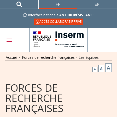
FRANÇAIS
ENGLISH
Interface nationale
ANTIBIORÉSISTANCE
ACCÈS COLLABORATIF PRIVÉ
Accueil
•
Forces de recherche françaises
•
Les équipes
A
A
A
FORCES DE
RECHERCHE
FRANÇAISES