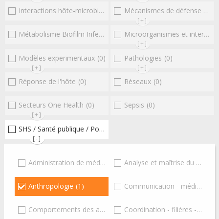
Interactions hôte-microbioteEntérocoques
Mécanismes de défense microbiens
(0)
[+]
Métabolisme Biofilm Infections respiratoires
Microorganismes et interactions/réponse de l'hôte
(0)
[+]
Modèles experimentaux
(0)
Pathologies
(0)
[+]
[+]
Réponse de l'hôte
(0)
Réseaux
(0)
Secteurs One Health
(0)
Sepsis
(0)
[+]
SHS / Santé publique / Politiques publiques / socio-économie
(1
[-]
Administration de médicaments
Analyse et maîtrise du risque
(0)
Anthropologie
(1)
Communication - médiatisation - éducation - formation
Comportements des acteurs
(0)
Coordination - filières - institutions - Ministères - Gouvernement