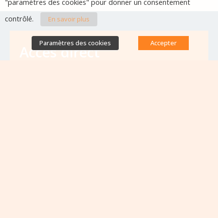
"paramètres des cookies" pour donner un consentement
contrôlé.
En savoir plus
Paramètres des cookies
Accepter
Accès direct
Base de données des équipes
antibiorésistance
Appels à projets
Emplois & formations
Lettres d'information
Rapport Nationaux & Feuille de Route
Evènements à venir