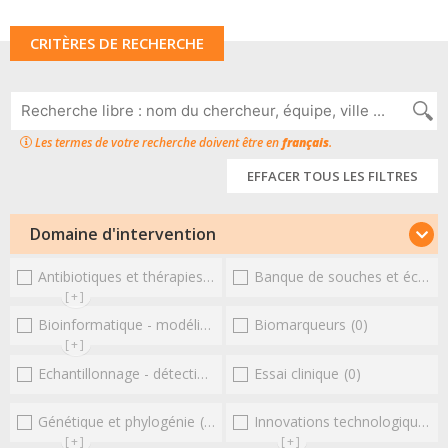
CRITÈRES DE RECHERCHE
Les termes de votre recherche doivent être en
français
.
EFFACER TOUS LES FILTRES
Domaine d'intervention
Antibiotiques et thérapies alternatives
Banque de souches et échantillons
(0)
[+]
Bioinformatique - modélisation - structure
Biomarqueurs
(0)
(0)
[+]
Echantillonnage - détection et diagnostic
Essai clinique
(0)
(0)
Génétique et phylogénie
(0)
Innovations technologiques et omiques
[+]
[+]