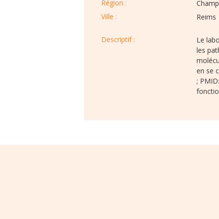
Région :​​
Champ
Ville :​​
Reims
Descriptif :​
Le labo
les pa
molécul
en se 
; PMID
foncti