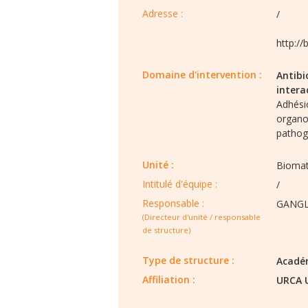
Adresse :
/
http://
Domaine d'intervention :
Antibi
intera
Adhési
organo
pathog
Unité :
Biomat
Intitulé d'équipe :​
/
Responsable :
GANGL
(Directeur d'unité / responsable
de structure)
Type de structure :​
Acadé
Affiliation :
URCA 