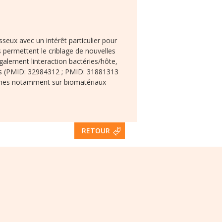
seux avec un intérêt particulier pour
permettent le criblage de nouvelles
alement linteraction bactéries/hôte,
es (PMID: 32984312 ; PMID: 31881313
nnes notamment sur biomatériaux
RETOUR