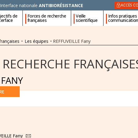
Interface nationale
ANTIBIORÉSISTANCE
ACCÈS CO
ectifs de
Forces de recherche
Veille
Infos pratiques
nterface
françaises
scientifique
communicatio
françaises
•
Les équipes
•
REFFUVEILLE Fany
 RECHERCHE FRANÇAISE
 FANY
RE
VEILLE Fany