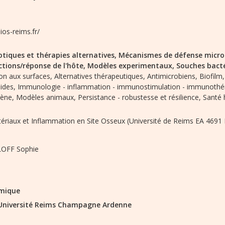
bios-reims.fr/
otiques et thérapies alternatives,
Mécanismes de défense micro
ctions/réponse de l'hôte,
Modèles experimentaux,
Souches bact
on aux surfaces,
Alternatives thérapeutiques,
Antimicrobiens,
Biofilm,
ides,
Immunologie - inflammation - immunostimulation - immunothér
ène,
Modèles animaux,
Persistance - robustesse et résilience,
Santé 
ériaux et Inflammation en Site Osseux (Université de Reims EA 4691
OFF Sophie
mique
Université Reims Champagne Ardenne