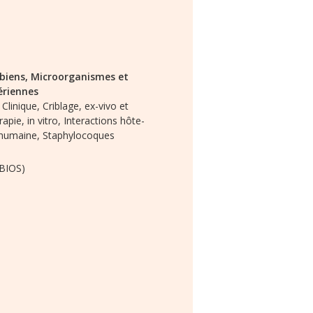
biens,
Microorganismes et
ériennes
Clinique,
Criblage,
ex-vivo et
apie,
in vitro,
Interactions hôte-
humaine,
Staphylocoques
 BIOS)