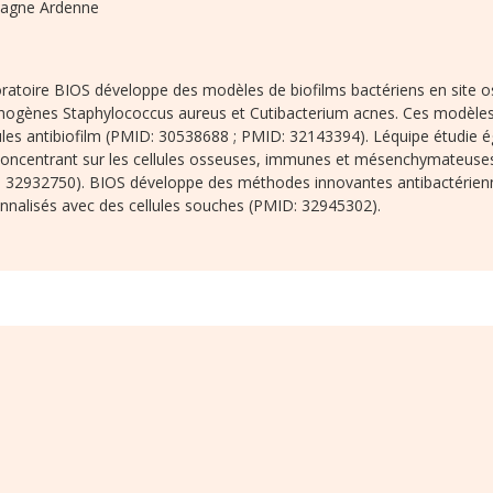
agne Ardenne
ratoire BIOS développe des modèles de biofilms bactériens en site os
thogènes Staphylococcus aureus et Cutibacterium acnes. Ces modèles 
es antibiofilm (PMID: 30538688 ; PMID: 32143394). Léquipe étudie ég
concentrant sur les cellules osseuses, immunes et mésenchymateus
: 32932750). BIOS développe des méthodes innovantes antibactérie
onnalisés avec des cellules souches (PMID: 32945302).