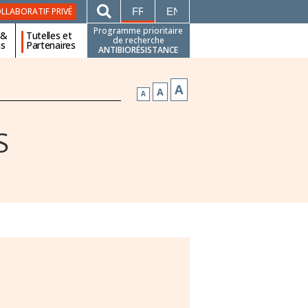
FRANÇAIS
ENGLISH
LLABORATIF PRIVÉ
Programme prioritaire
 &
Tutelles et
de recherche
ns
Partenaires
ANTIBIORÉSISTANCE
A
A
A
S