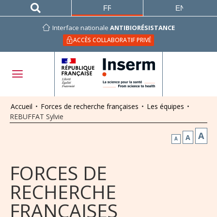
FRANÇAIS
ENGLISH
Interface nationale
ANTIBIORÉSISTANCE
ACCÈS COLLABORATIF PRIVÉ
Accueil
•
Forces de recherche françaises
•
Les équipes
•
REBUFFAT Sylvie
A
A
A
FORCES DE
RECHERCHE
FRANÇAISES