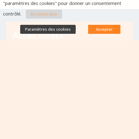
"paramètres des cookies" pour donner un consentement
contrôlé.
En savoir plus
Paramètres des cookies
Accepter
Accès direct
Base de données des équipes
antibiorésistance
Appels à projets
Emplois & formations
Lettres d'information
Rapport Nationaux & Feuille de Route
Evènements à venir