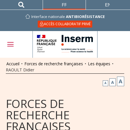
FRANÇAIS
ENGLISH
Interface nationale
ANTIBIORÉSISTANCE
ACCÈS COLLABORATIF PRIVÉ
Accueil
•
Forces de recherche françaises
•
Les équipes
•
RAOULT Didier
A
A
A
FORCES DE
RECHERCHE
FRANÇAISES