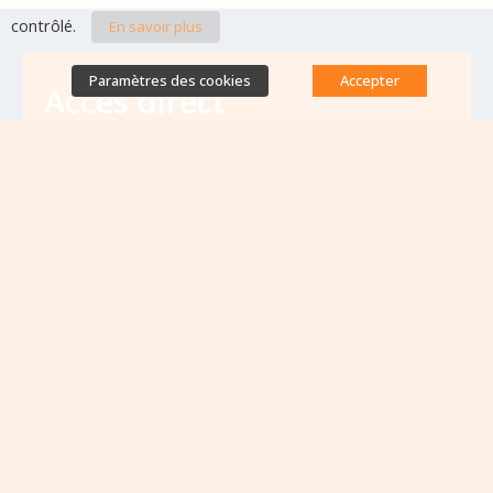
contrôlé.
En savoir plus
Paramètres des cookies
Accepter
Accès direct
Base de données des équipes
antibiorésistance
Appels à projets
Emplois & formations
Lettres d'information
Rapport Nationaux & Feuille de Route
Evènements à venir