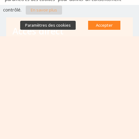
contrôlé.
En savoir plus
Paramètres des cookies
Accepter
Accès direct
Base de données des équipes
antibiorésistance
Appels à projets
Emplois & formations
Lettres d'information
Rapport Nationaux & Feuille de Route
Evènements à venir