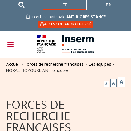
FRANÇAIS
ENGLISH
Interface nationale
ANTIBIORÉSISTANCE
ACCÈS COLLABORATIF PRIVÉ
Accueil
•
Forces de recherche françaises
•
Les équipes
•
NORAL-BOZOUKLIAN Françoise
A
A
A
FORCES DE
RECHERCHE
FRANÇAISES