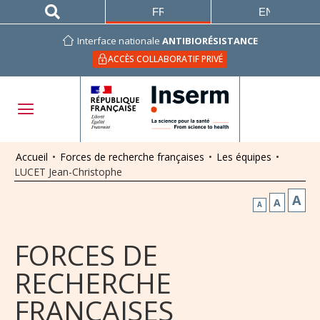
FRANÇAIS
ENGLISH
Interface nationale
ANTIBIORÉSISTANCE
ACCÈS COLLABORATIF PRIVÉ
Accueil
•
Forces de recherche françaises
•
Les équipes
•
LUCET Jean-Christophe
A
A
A
FORCES DE
RECHERCHE
FRANÇAISES