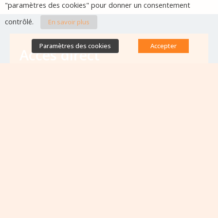
"paramètres des cookies" pour donner un consentement
contrôlé.
En savoir plus
Paramètres des cookies
Accepter
Accès direct
Base de données des équipes
antibiorésistance
Appels à projets
Emplois & formations
Lettres d'information
Rapport Nationaux & Feuille de Route
Evènements à venir