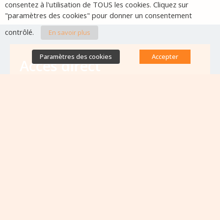
consentez à l'utilisation de TOUS les cookies. Cliquez sur
"paramètres des cookies" pour donner un consentement
contrôlé.
En savoir plus
Paramètres des cookies
Accepter
Accès direct
Base de données des équipes
antibiorésistance
Appels à projets
Emplois & formations
Lettres d'information
Rapport Nationaux & Feuille de Route
Evènements à venir