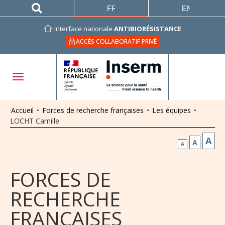
FRANÇAIS
ENGLISH
Interface nationale
ANTIBIORÉSISTANCE
ACCÈS COLLABORATIF PRIVÉ
Accueil
•
Forces de recherche françaises
•
Les équipes
•
LOCHT Camille
A
A
A
FORCES DE
RECHERCHE
FRANÇAISES