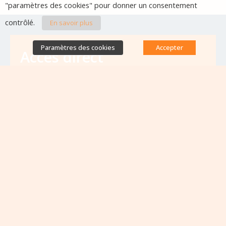
"paramètres des cookies" pour donner un consentement
contrôlé.
En savoir plus
Paramètres des cookies
Accepter
Accès direct
Base de données des équipes
antibiorésistance
Appels à projets
Emplois & formations
Lettres d'information
Rapport Nationaux & Feuille de Route
Evènements à venir