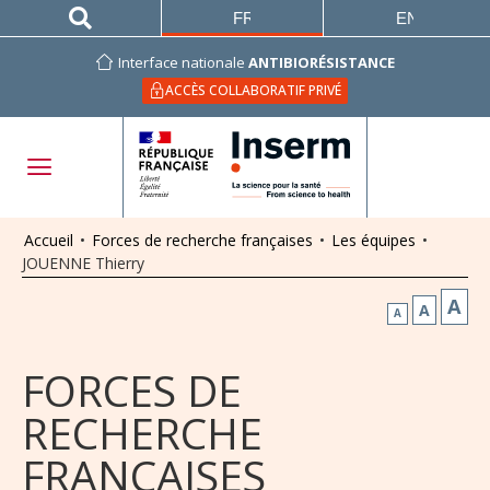
FRANÇAIS
ENGLISH
Interface nationale
ANTIBIORÉSISTANCE
ACCÈS COLLABORATIF PRIVÉ
Accueil
•
Forces de recherche françaises
•
Les équipes
•
JOUENNE Thierry
A
A
A
FORCES DE
RECHERCHE
FRANÇAISES