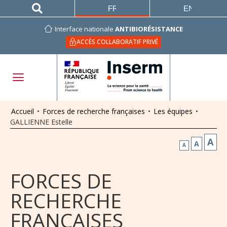
FRANÇAIS
ENGLISH
Interface nationale
ANTIBIORÉSISTANCE
ACCÈS COLLABORATIF PRIVÉ
Accueil
•
Forces de recherche françaises
•
Les équipes
•
GALLIENNE Estelle
A
A
A
FORCES DE
RECHERCHE
FRANÇAISES