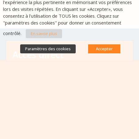
l'expérience la plus pertinente en mémorisant vos préférences
lors des visites répétées. En cliquant sur «Accepter», vous
consentez à l'utilisation de TOUS les cookies. Cliquez sur
"paramètres des cookies" pour donner un consentement
contrôlé.
En savoir plus
Paramètres des cookies
Accepter
Accès direct
Base de données des équipes
antibiorésistance
Appels à projets
Emplois & formations
Lettres d'information
Rapport Nationaux & Feuille de Route