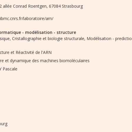
2 allée Conrad Roentgen, 67084 Strasbourg
/ibmc.cnrs.fr/laboratoire/arn/
ormatique - modélisation - structure
sique,
Cristallographie et biologie structurale,
Modélisation - predictio
cture et Réactivité de l'ARN
ure et dynamique des machines biomoléculaires
 Pascale
ourg