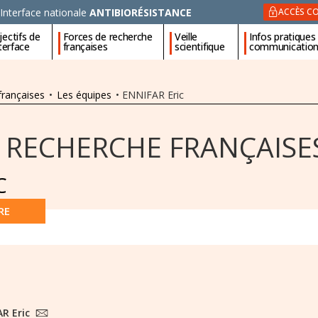
Interface nationale
ANTIBIORÉSISTANCE
ACCÈS CO
ectifs de
Forces de recherche
Veille
Infos pratiques
nterface
françaises
scientifique
communicatio
françaises
•
Les équipes
•
ENNIFAR Eric
 RECHERCHE FRANÇAISE
C
RE
R Eric