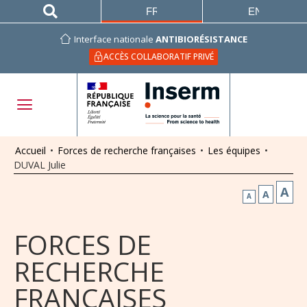
FRANÇAIS
ENGLISH
Interface nationale
ANTIBIORÉSISTANCE
ACCÈS COLLABORATIF PRIVÉ
Accueil
•
Forces de recherche françaises
•
Les équipes
•
DUVAL Julie
A
A
A
FORCES DE
RECHERCHE
FRANÇAISES