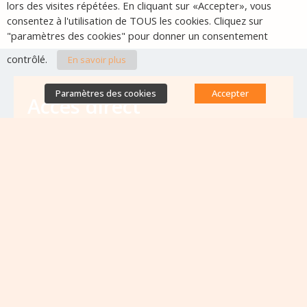
lors des visites répétées. En cliquant sur «Accepter», vous
consentez à l'utilisation de TOUS les cookies. Cliquez sur
"paramètres des cookies" pour donner un consentement
contrôlé.
En savoir plus
Paramètres des cookies
Accepter
Accès direct
Base de données des équipes
antibiorésistance
Appels à projets
Emplois & formations
Lettres d'information
Rapport Nationaux & Feuille de Route