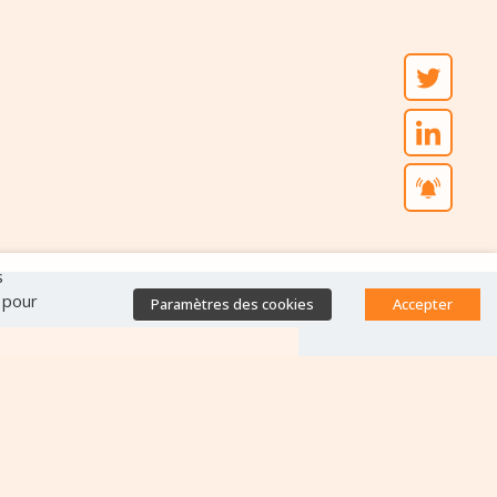
s
" pour
Paramètres des cookies
Accepter
Accès direct
Base de données des
équipes antibiorésistance