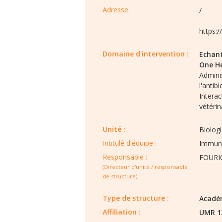
Adresse :
/
https:
Domaine d'intervention :
Echant
One He
Admini
l'antib
Interac
vétérin
Unité :
Biolog
Intitulé d'équipe :​
Immuno
Responsable :
FOURIC
(Directeur d'unité / responsable
de structure)
Type de structure :​
Acadé
Affiliation :
UMR 1