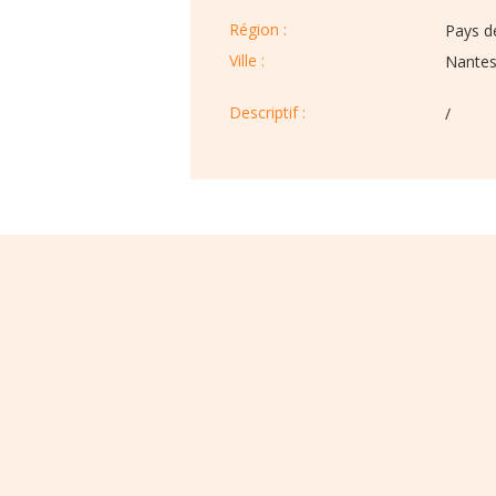
Région :​​
Pays de
Ville :​​
Nante
Descriptif :​
/