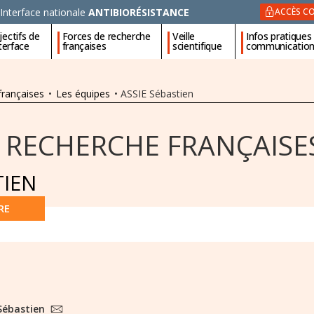
Interface nationale
ANTIBIORÉSISTANCE
ACCÈS CO
ectifs de
Forces de recherche
Veille
Infos pratiques
nterface
françaises
scientifique
communicatio
françaises
•
Les équipes
•
ASSIE Sébastien
 RECHERCHE FRANÇAISE
TIEN
RE
Sébastien