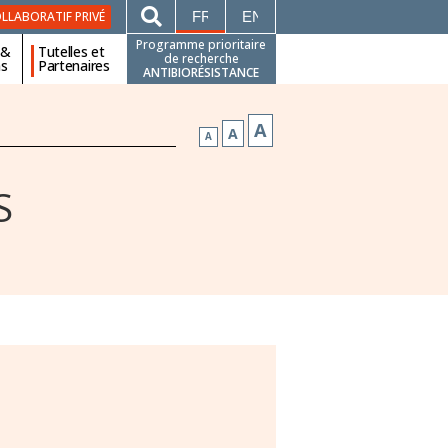
FRANÇAIS
ENGLISH
LLABORATIF PRIVÉ
Programme prioritaire
 &
Tutelles et
de recherche
ns
Partenaires
ANTIBIORÉSISTANCE
A
A
A
S