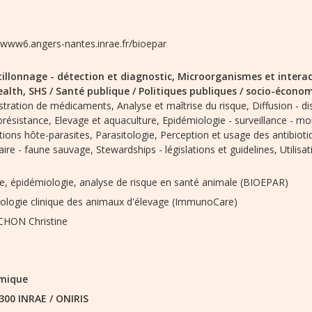
//www6.angers-nantes.inrae.fr/bioepar
illonnage - détection et diagnostic,
Microorganismes et interac
alth,
SHS / Santé publique / Politiques publiques / socio-écono
stration de médicaments,
Analyse et maîtrise du risque,
Diffusion - d
iorésistance,
Elevage et aquaculture,
Epidémiologie - surveillance - mo
tions hôte-parasites,
Parasitologie,
Perception et usage des antibioti
aire - faune sauvage,
Stewardships - législations et guidelines,
Utilisa
ie, épidémiologie, analyse de risque en santé animale (BIOEPAR)
logie clinique des animaux d'élevage (ImmunoCare)
HON Christine
mique
300 INRAE
/
ONIRIS