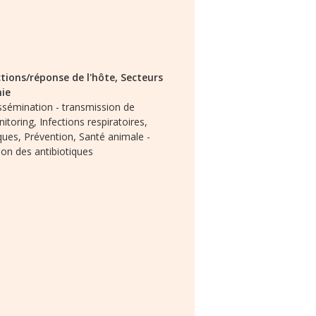
tions/réponse de l'hôte,
Secteurs
mie
issémination - transmission de
nitoring,
Infections respiratoires,
ques,
Prévention,
Santé animale -
tion des antibiotiques