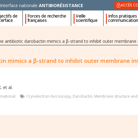
Interface nationale
ANTIBIORÉSISTANCE
ACCÈS CO
ectifs de
Forces de recherche
Veille
Infos pratiques
nterface
françaises
scientifique
communicatio
he antibiotic darobactin mimics a β-strand to inhibit outer membrane 
tin mimics a β-strand to inhibit outer membrane in
 et al.
ernational
Cryoelectron microscopy
,
Darobactin
,
Membrane structure and