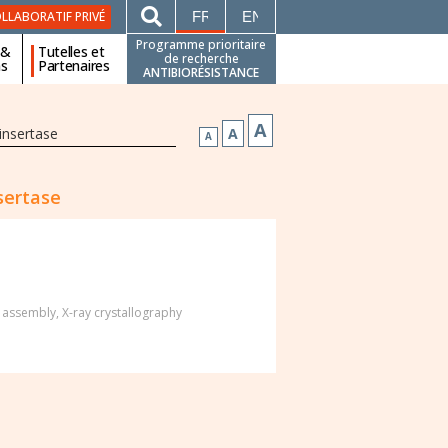
FRANÇAIS
ENGLISH
LLABORATIF PRIVÉ
Programme prioritaire
 &
Tutelles et
de recherche
ns
Partenaires
ANTIBIORÉSISTANCE
A
insertase
A
A
sertase
 assembly
,
X-ray crystallography