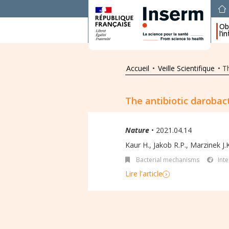
Obj
l’i
Accueil
•
Veille Scientifique
•
T
The antibiotic darobac
Nature
• 2021.04.14
Kaur H., Jakob R.P., Marzinek J.K.
Bacterial mechanisms
Int
Lire l'article