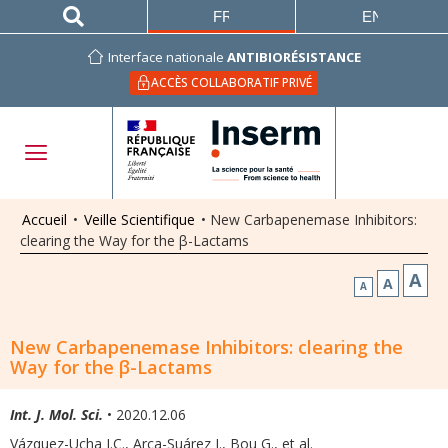
FRANÇAIS
ENGLISH
Interface nationale
ANTIBIORÉSISTANCE
ACCÈS COLLABORATIF PRIVÉ
Accueil
•
Veille Scientifique
•
New Carbapenemase Inhibitors:
clearing the Way for the β-Lactams
A
A
A
New Carbapenemase Inhibitors: clearing the
Way for the β-Lactams
Int. J. Mol. Sci.
• 2020.12.06
Vázquez-Ucha J.C., Arca-Suárez J., Bou G.
,
et al.