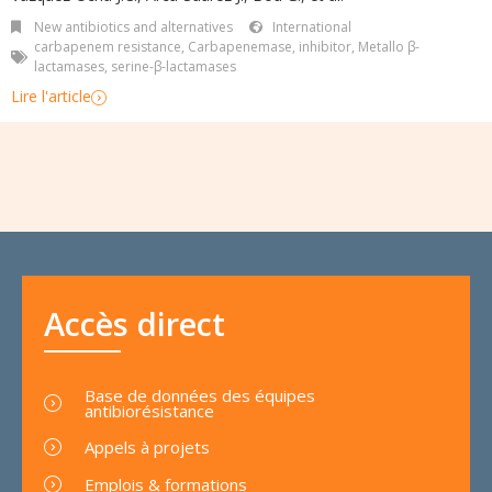
New antibiotics and alternatives
International
carbapenem resistance
,
Carbapenemase
,
inhibitor
,
Metallo β-
lactamases
,
serine-β-lactamases
Lire l'article
Accès direct
Base de données des équipes
antibiorésistance
Appels à projets
Emplois & formations