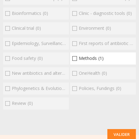
Bioinformatics
(0)
Clinic - diagnostic tools
(0)
Clinical trial
(0)
Environment
(0)
Epidemiology, Surveillance
(0)
First reports of antibiotic resistance
Food safety
(0)
Methods
(1)
New antibiotics and alternatives
(0)
OneHealth
(0)
Phylogenetics & Evolution
(0)
Policies, Fundings
(0)
Review
(0)
VALIDER