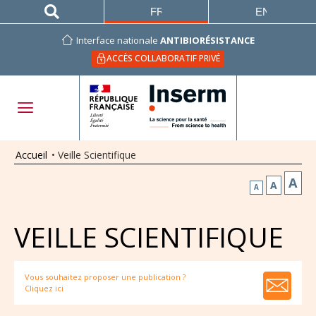
FRANÇAIS
ENGLISH
Interface nationale
ANTIBIORÉSISTANCE
ACCÈS COLLABORATIF PRIVÉ
Accueil
•
Veille Scientifique
A
A
A
VEILLE SCIENTIFIQUE
Vous souhaitez proposer une publication ?
Cliquez ici