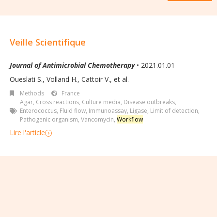
Veille Scientifique
Journal of Antimicrobial Chemotherapy
• 2021.01.01
Oueslati S., Volland H., Cattoir V., et al.
Methods
France
Agar
,
Cross reactions
,
Culture media
,
Disease outbreaks
,
Enterococcus
,
Fluid flow
,
Immunoassay
,
Ligase
,
Limit of detection
,
Pathogenic organism
,
Vancomycin
,
Workflow
Lire l'article