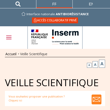
FRANÇAIS
ENGLISH
Interface nationale
ANTIBIORÉSISTANCE
ACCÈS COLLABORATIF PRIVÉ
Accueil
•
Veille Scientifique
A
A
A
VEILLE SCIENTIFIQUE
Vous souhaitez proposer une publication ?
Cliquez ici