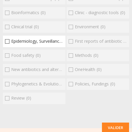
Bioinformatics
(0)
Clinic - diagnostic tools
(0)
Clinical trial
(0)
Environment
(0)
Epidemiology, Surveillance
(1)
First reports of antibiotic resistance
Food safety
(0)
Methods
(0)
New antibiotics and alternatives
(0)
OneHealth
(0)
Phylogenetics & Evolution
(0)
Policies, Fundings
(0)
Review
(0)
VALIDER