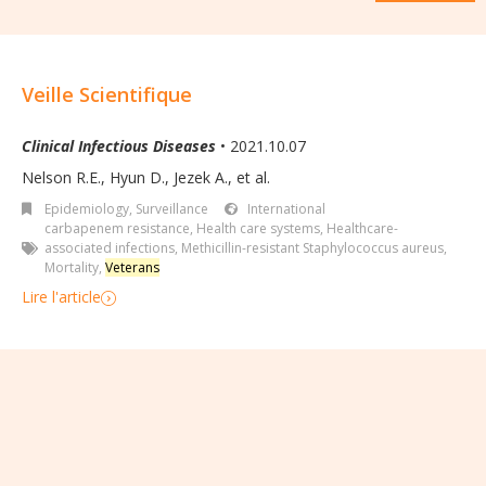
Veille Scientifique
Clinical Infectious Diseases
• 2021.10.07
Nelson R.E., Hyun D., Jezek A., et al.
Epidemiology, Surveillance
International
carbapenem resistance
,
Health care systems
,
Healthcare-
associated infections
,
Methicillin-resistant Staphylococcus aureus
,
Mortality
,
Veterans
Lire l'article