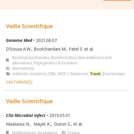
Veille Scientifique
Genome Med
• 2021.06.07
D’Souza A.W., Boolchandani M., Patel S. et al.
Bacterial mechanisms
,
Bioinformatics
,
New antibiotics and
alternatives
,
Phylogenetics & Evolution
International
Antibiotic resistance
,
ESBL
,
MCR-1
,
Resistome
,
Travel
,
β-lactamases
Lire l'article
Veille Scientifique
Clin Microbiol Infect
• 2019.05.01
Maataoui N.
,
Mayet A.
,
Duron S.
,
et al.
Epidemiology, Surveillance
France