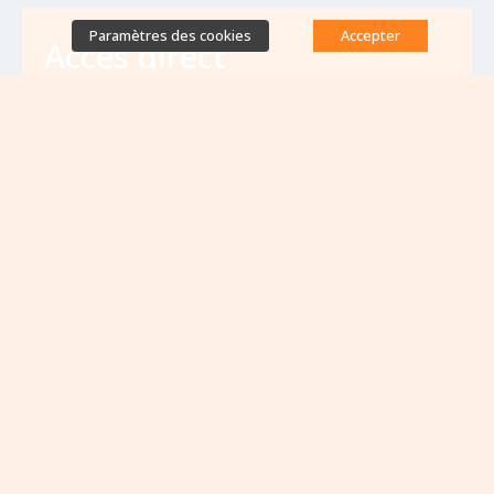
Paramètres des cookies
Accepter
Accès direct
Base de données des équipes
antibiorésistance
Appels à projets
Emplois & formations
Lettres d'information
Rapport Nationaux & Feuille de Route
Evènements à venir
VOIR TOUS LES ÉVÈNEMENTS
Aucun évènement à venir pour le moment...