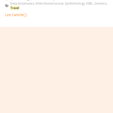
beta-lactamases
,
Enterobacteriaceae
,
Epidemiology
,
ESBL
,
Genetics
,
Travel
Lire l'article