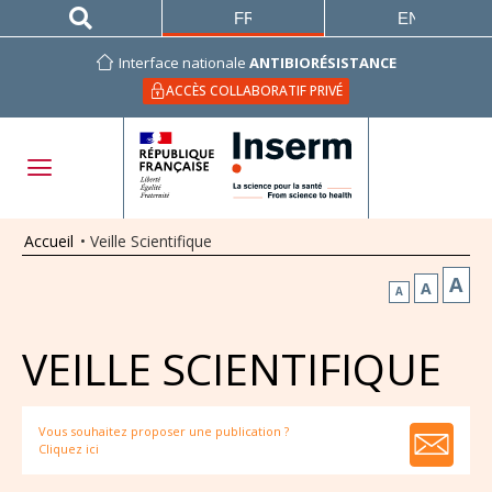
FRANÇAIS
ENGLISH
Interface nationale
ANTIBIORÉSISTANCE
ACCÈS COLLABORATIF PRIVÉ
Accueil
•
Veille Scientifique
A
A
A
VEILLE SCIENTIFIQUE
Vous souhaitez proposer une publication ?
Cliquez ici