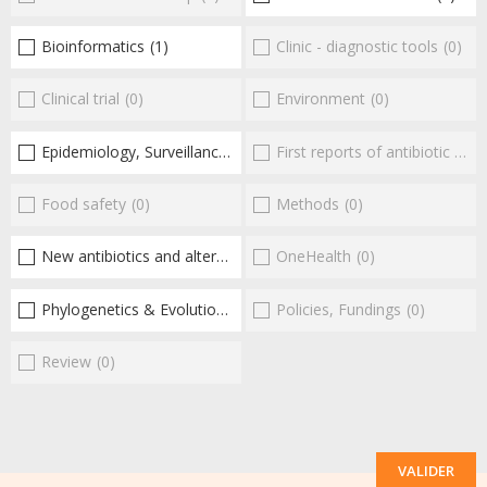
Bioinformatics
(1)
Clinic - diagnostic tools
(0)
Clinical trial
(0)
Environment
(0)
Epidemiology, Surveillance
(1)
First reports of antibiotic resistance
Food safety
(0)
Methods
(0)
New antibiotics and alternatives
(1)
OneHealth
(0)
Phylogenetics & Evolution
(1)
Policies, Fundings
(0)
Review
(0)
VALIDER