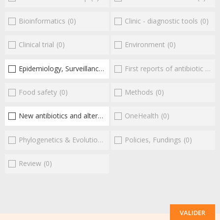
Bioinformatics
(0)
Clinic - diagnostic tools
(0)
Clinical trial
(0)
Environment
(0)
Epidemiology, Surveillance
(1)
First reports of antibiotic resistance
Food safety
(0)
Methods
(0)
New antibiotics and alternatives
(1)
OneHealth
(0)
Phylogenetics & Evolution
(0)
Policies, Fundings
(0)
Review
(0)
VALIDER