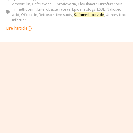
Amoxicillin
,
Ceftriaxone
,
Ciprofloxacin
,
Clavulanate Nitrofurantoin
Trimethoprim
,
Enterobacteriaceae
,
Epidemiology
,
ESBL
,
Nalidixic
acid
,
Ofloxacin
,
Retrospective study
,
Sulfamethoxazole
,
Urinary tract
infection
Lire l'article