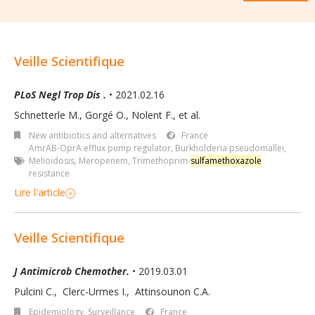
Veille Scientifique
PLoS Negl Trop Dis .
• 2021.02.16
Schnetterle M., Gorgé O., Nolent F., et al.
New antibiotics and alternatives
France
AmrAB-OprA efflux pump regulator
,
Burkholderia pseudomallei
,
Melioidosis
,
Meropenem
,
Trimethoprim-
sulfamethoxazole
resistance
Lire l'article
Veille Scientifique
J Antimicrob Chemother.
• 2019.03.01
Pulcini C.
,
Clerc-Urmes I.
,
Attinsounon C.A.
Epidemiology, Surveillance
France