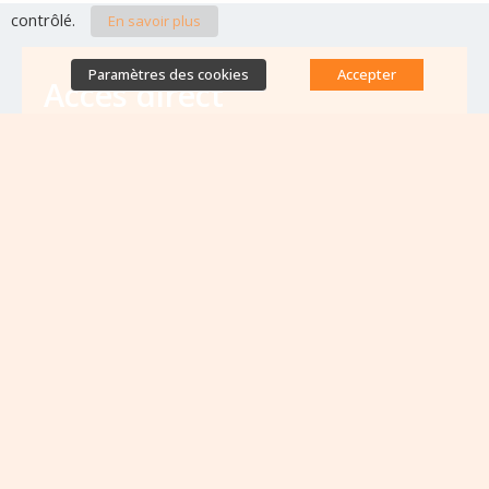
contrôlé.
En savoir plus
Paramètres des cookies
Accepter
Accès direct
Base de données des équipes
antibiorésistance
Appels à projets
Emplois & formations
Lettres d'information
Rapport Nationaux & Feuille de Route
Evènements à venir