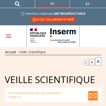
FRANÇAIS
ENGLISH
Interface nationale
ANTIBIORÉSISTANCE
ACCÈS COLLABORATIF PRIVÉ
Accueil
•
Veille Scientifique
A
A
A
VEILLE SCIENTIFIQUE
Vous souhaitez proposer une publication ?
Cliquez ici