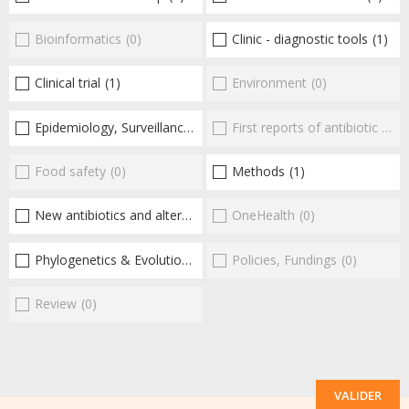
Bioinformatics
(0)
Clinic - diagnostic tools
(1)
Clinical trial
(1)
Environment
(0)
Epidemiology, Surveillance
(1)
First reports of antibiotic resistance
Food safety
(0)
Methods
(1)
New antibiotics and alternatives
(6)
OneHealth
(0)
Phylogenetics & Evolution
(1)
Policies, Fundings
(0)
Review
(0)
VALIDER