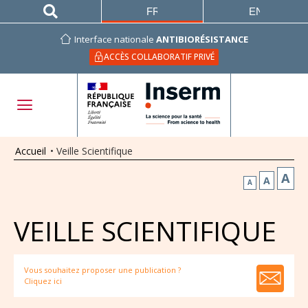
FRANÇAIS
ENGLISH
Interface nationale
ANTIBIORÉSISTANCE
ACCÈS COLLABORATIF PRIVÉ
Accueil
•
Veille Scientifique
A
A
A
VEILLE SCIENTIFIQUE
Vous souhaitez proposer une publication ?
Cliquez ici