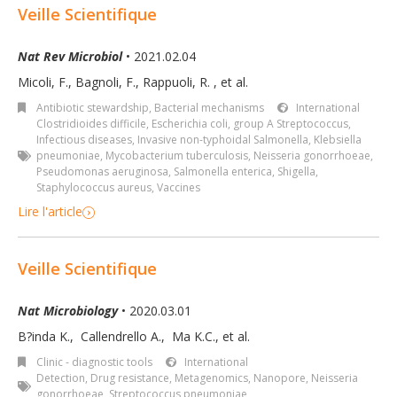
Veille Scientifique
Nat Rev Microbiol
• 2021.02.04
Micoli, F., Bagnoli, F., Rappuoli, R.
,
et al.
Antibiotic stewardship
,
Bacterial mechanisms
International
Clostridioides difficile
,
Escherichia coli
,
group A Streptococcus
,
Infectious diseases
,
Invasive non-typhoidal Salmonella
,
Klebsiella
pneumoniae
,
Mycobacterium tuberculosis
,
Neisseria gonorrhoeae
,
Pseudomonas aeruginosa
,
Salmonella enterica
,
Shigella
,
Staphylococcus aureus
,
Vaccines
Lire l'article
Veille Scientifique
Nat Microbiology
• 2020.03.01
B?inda K.
,
Callendrello A.
,
Ma K.C.
,
et al.
Clinic - diagnostic tools
International
Detection
,
Drug resistance
,
Metagenomics
,
Nanopore
,
Neisseria
gonorrhoeae
,
Streptococcus pneumoniae