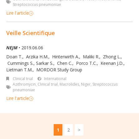
Streptococcus pneumoniae
Lire l'article
Veille Scientifique
NEJM
• 2019.06.06
Doan T.
,
Arzika H.M.
,
Hinterwirth A.
,
Maliki R.
,
Zhong L.
,
Cummings S.
,
Sarkar S.
,
Chen C.
,
Porco T.C.
,
Keenan J.D.
,
Lietman T.M.
,
MORDOR Study Group
Clinical trial
International
Azithromycin
,
Clinical trial
,
Macrolides
,
Niger
,
Streptococcus
pneumoniae
Lire l'article
1
2
>