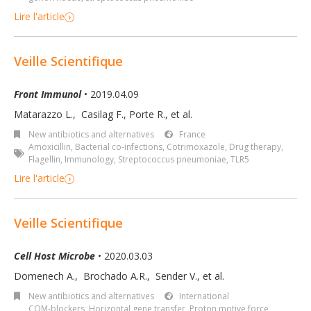
Lire l'article
Veille Scientifique
Front Immunol
• 2019.04.09
Matarazzo L.
,
Casilag F.
,
Porte R.
,
et al.
New antibiotics and alternatives
France
Amoxicillin
,
Bacterial co-infections
,
Cotrimoxazole
,
Drug therapy
,
Flagellin
,
Immunology
,
Streptococcus pneumoniae
,
TLR5
Lire l'article
Veille Scientifique
Cell Host Microbe
• 2020.03.03
Domenech A.
,
Brochado A.R.
,
Sender V.
,
et al.
New antibiotics and alternatives
International
COM-blockers
,
Horizontal gene transfer
,
Proton motive force
,