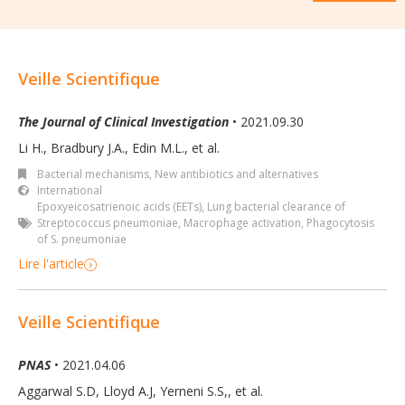
Veille Scientifique
The Journal of Clinical Investigation
• 2021.09.30
Li H., Bradbury J.A., Edin M.L., et al.
Bacterial mechanisms
,
New antibiotics and alternatives
International
Epoxyeicosatrienoic acids (EETs)
,
Lung bacterial clearance of
Streptococcus pneumoniae
,
Macrophage activation
,
Phagocytosis
of S. pneumoniae
Lire l'article
Veille Scientifique
PNAS
• 2021.04.06
Aggarwal S.D, Lloyd A.J, Yerneni S.S,
,
et al.