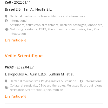
Cell
• 2022.01.11
Brazel E.B., Tan A., Neville S.L.
Bacterial mechanisms
,
New antibiotics and alternatives
International
Antibiotics
,
antimicrobial resistance
,
Bacterial pathogen
,
Ionophore
,
Multidrug resistance
,
PBT2
,
Streptococcus pneumoniae
,
Zinc
,
Zinc
intoxication
Lire l'article
Veille Scientifique
PNAS
• 2022.04.27
Liakopoulos A., Aulin L.B.S., Buffoni M., et al.
Bacterial mechanisms
,
Phylogenetics & Evolution
International
Collateral sensitivity
,
CS-based therapies
,
Multistep fluoroquinolone
resistance
,
Streptococcus pneumoniae
Lire l'article