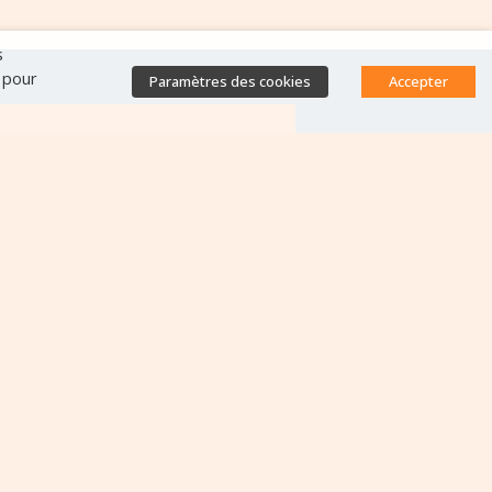
s
" pour
Paramètres des cookies
Accepter
Accès direct
Base de données des
équipes antibiorésistance
Appels à projets
Emplois & formations
Lettres d'information
Rapport Nationaux & Feuille
de Route