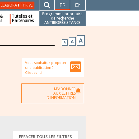
FRANÇAIS
ENGLISH
LLABORATIF PRIVÉ
Programme prioritaire
 &
Tutelles et
de recherche
ns
Partenaires
ANTIBIORÉSISTANCE
A
A
A
Vous souhaitez proposer
une publication ?
Cliquez ici
M'ABONNER
AUX LETTRES
D'INFORMATION
EFFACER TOUS LES FILTRES