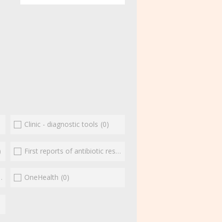
Clinic - diagnostic tools
(0)
)
First reports of antibiotic resistance
(0)
(0)
OneHealth
(0)