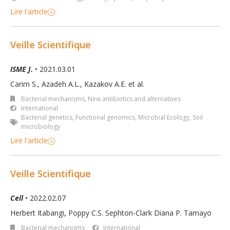
Lire l'article
Veille Scientifique
ISME J.
• 2021.03.01
Carim S., Azadeh A.L., Kazakov A.E. et al.
Bacterial mechanisms
,
New antibiotics and alternatives
International
Bacterial genetics
,
Functional genomics
,
Microbial Ecology
,
Soil
microbiology
Lire l'article
Veille Scientifique
Cell
• 2022.02.07
Herbert Itabangi, Poppy C.S. Sephton-Clark Diana P. Tamayo
Bacterial mechanisms
International