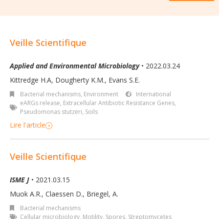
Veille Scientifique
Applied and Environmental Microbiology
• 2022.03.24
Kittredge H.A, Dougherty K.M., Evans S.E.
Bacterial mechanisms
,
Environment
International
eARGs release
,
Extracellular Antibiotic Resistance Genes
,
Pseudomonas stutzeri
,
Soils
Lire l'article
Veille Scientifique
ISME J
• 2021.03.15
Muok A.R., Claessen D., Briegel, A.
Bacterial mechanisms
Cellular microbiology
,
Motility
,
Spores
,
Streptomycetes