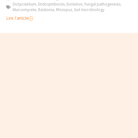
Dictyostelium
,
Endosymbiosis
,
Evolution
,
Fungal pathogenesis
,
Murcomycete
,
Ralstonia
,
Rhizopus
,
Soil microbiology
Lire l'article