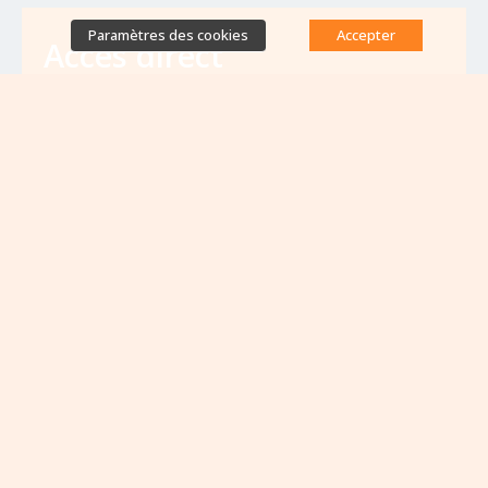
Paramètres des cookies
Accepter
Accès direct
Base de données des équipes
antibiorésistance
Appels à projets
Emplois & formations
Lettres d'information
Rapport Nationaux & Feuille de Route
Evènements à venir
VOIR TOUS LES ÉVÈNEMENTS
Aucun évènement à venir pour le moment...