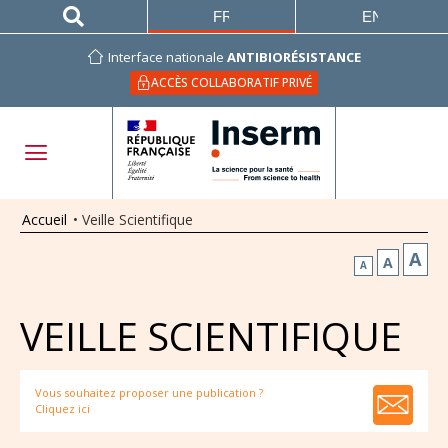
FRANÇAIS
ENGLISH
Interface nationale
ANTIBIORÉSISTANCE
ACCÈS COLLABORATIF PRIVÉ
Accueil
•
Veille Scientifique
A
A
A
VEILLE SCIENTIFIQUE
Vous souhaitez proposer une publication ?
Cliquez ici