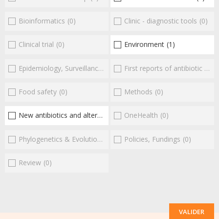
Bioinformatics
(0)
Clinic - diagnostic tools
(0)
Clinical trial
(0)
Environment
(1)
Epidemiology, Surveillance
(0)
First reports of antibiotic resistance
Food safety
(0)
Methods
(0)
New antibiotics and alternatives
(1)
OneHealth
(0)
Phylogenetics & Evolution
(0)
Policies, Fundings
(0)
Review
(0)
VALIDER