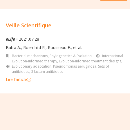
Veille Scientifique
eLife
• 2021.07.28
Batra A., Roemhild R., Rousseau E., et al.
Bacterial mechanisms
,
Phylogenetics & Evolution
International
Evolution-informed therapy
,
Evolution-informed treatment designs
,
Evolutionary adaptation
,
Pseudomonas aeruginosa
,
Sets of
antibiotics
,
β-lactam antibiotics
Lire l'article