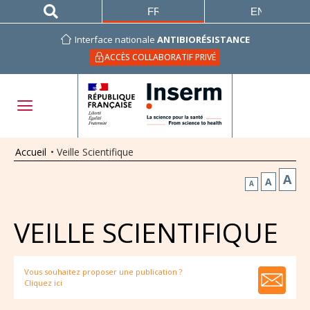
FRANÇAIS
ENGLISH
Interface nationale
ANTIBIORÉSISTANCE
ACCÈS COLLABORATIF PRIVÉ
Accueil
•
Veille Scientifique
A
A
A
VEILLE SCIENTIFIQUE
Vous souhaitez proposer une publication ?
Cliquez ici