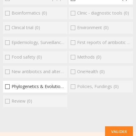
Bioinformatics
(0)
Clinic - diagnostic tools
(0)
Clinical trial
(0)
Environment
(0)
Epidemiology, Surveillance
(0)
First reports of antibiotic resistance
Food safety
(0)
Methods
(0)
New antibiotics and alternatives
(0)
OneHealth
(0)
Phylogenetics & Evolution
(1)
Policies, Fundings
(0)
Review
(0)
VALIDER