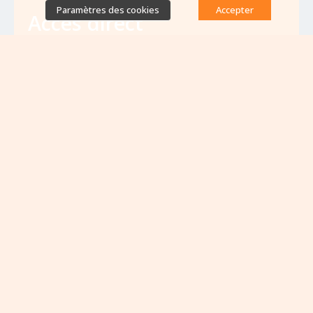
Paramètres des cookies
Accepter
Accès direct
Base de données des équipes
antibiorésistance
Appels à projets
Emplois & formations
Lettres d'information
Rapport Nationaux & Feuille de Route
Evènements à venir
VOIR TOUS LES ÉVÈNEMENTS
Aucun évènement à venir pour le moment...