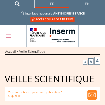
FRANÇAIS
ENGLISH
Interface nationale
ANTIBIORÉSISTANCE
ACCÈS COLLABORATIF PRIVÉ
Accueil
•
Veille Scientifique
A
A
A
VEILLE SCIENTIFIQUE
Vous souhaitez proposer une publication ?
Cliquez ici