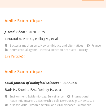
Veille Scientifique
J. Med. Chem
• 2020.08.25
Lieutaud A. Pieri C., Bolla J.M., et al.
Bacterial mechanisms
,
New antibiotics and alternatives
France
Antimicrobial agents
,
Bacteria
,
Reaction products
,
Toxicity
Lire l'article
Veille Scientifique
Saudi Journal of Biological Sciences
• 2022.04.01
Badr H., Shosha E.A., Roshdy H., et al.
Environment
,
Epidemiology, Surveillance
International
Avian influenza virus
,
Escherichia coli
,
Nervous signs
,
Newcastle
disease virus
,
Pigeon bacterial and viral diseases
,
Salmonella