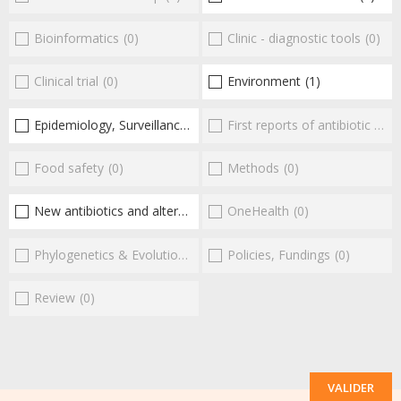
Bioinformatics
(0)
Clinic - diagnostic tools
(0)
Clinical trial
(0)
Environment
(1)
Epidemiology, Surveillance
(1)
First reports of antibiotic resistance
Food safety
(0)
Methods
(0)
New antibiotics and alternatives
(1)
OneHealth
(0)
Phylogenetics & Evolution
(0)
Policies, Fundings
(0)
Review
(0)
VALIDER