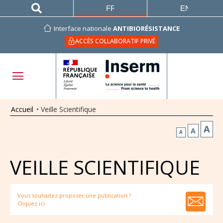
FRANÇAIS
ENGLISH
Interface nationale
ANTIBIORÉSISTANCE
ACCÈS COLLABORATIF PRIVÉ
Accueil
•
Veille Scientifique
A
A
A
VEILLE SCIENTIFIQUE
Vous souhaitez proposer une publication ?
Cliquez ici