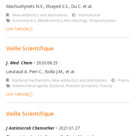
Machushynets N.V., Elsayed S.S., Du C. et al.
New antibiotics and alternatives
International
Actinomycin L
,
Metabolomics
,
Microbiology
,
Streptomycetes
Lire l'article
Veille Scientifique
J. Med. Chem
• 2020.08.25
Lieutaud A. Pieri C., Bolla J.M., et al.
Bacterial mechanisms
,
New antibiotics and alternatives
France
Antimicrobial agents
,
Bacteria
,
Reaction products
,
Toxicity
Lire l'article
Veille Scientifique
J Antimicrob Chemother
• 2021.01.27