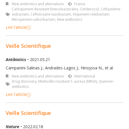
New antibiotics and alternatives
France
Carbapenem-Resistant Enterobacterales
,
Cefiderocol
,
Ceftazidime-
avibactam
,
Ceftolozane-tazobactam
,
Imipenem-relebactam
,
Meropenem-vaborbactam
,
New antibiotics
Lire l'article
Veille Scientifique
Antibiotics
• 2021.05.21
Campanini-Salinas J.; Andrades-Lagos J.; Hinojosa N., et al.
New antibiotics and alternatives
International
Drug discovery
,
Methicillin-resistant S. aureus (MRSA)
,
Quinone-
antibiotics
Lire l'article
Veille Scientifique
Nature
• 2022.02.18