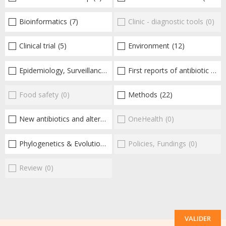
Bioinformatics
(7)
Clinic - diagnostic tools
(0)
Clinical trial
(5)
Environment
(12)
Epidemiology, Surveillance
(21)
First reports of antibiotic resistance
Food safety
(0)
Methods
(22)
New antibiotics and alternatives
(407)
OneHealth
(0)
Phylogenetics & Evolution
(7)
Policies, Fundings
(0)
Review
(0)
VALIDER