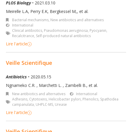
PLOS Biology
• 2021.03.10
Meirelle L.A, Perry E.K, Bergkessel M,
,
et al.
Bacterial mechanisms
,
New antibiotics and alternatives
International
Clinical antibiotics
,
Pseudomonas aeruginosa
,
Pyocyanin
,
Recalcitrance
,
Self-produced natural antibiotics
Lire l'article
Veille Scientifique
Antibiotics
• 2020.05.15
Ngnameko C.R.
,
Marchetti L.
,
Zambelli B.
,
et al.
New antibiotics and alternatives
International
Adhesins
,
Cytotoxins
,
Helicobacter pylori
,
Phenolics
,
Spathodea
campanulata
,
UHPLC-MS
,
Urease
Lire l'article
Veille Scientifique