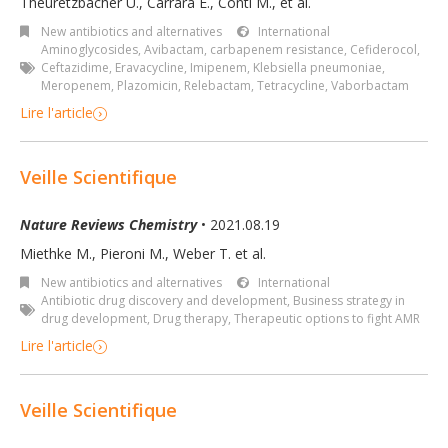
Theuretzbacher U., Carrara E., Conti M.
,
et al.
New antibiotics and alternatives
International
Aminoglycosides
,
Avibactam
,
carbapenem resistance
,
Cefiderocol
,
Ceftazidime
,
Eravacycline
,
Imipenem
,
Klebsiella pneumoniae
,
Meropenem
,
Plazomicin
,
Relebactam
,
Tetracycline
,
Vaborbactam
Lire l'article
Veille Scientifique
Nature Reviews Chemistry
• 2021.08.19
Miethke M., Pieroni M., Weber T. et al.
New antibiotics and alternatives
International
Antibiotic drug discovery and development
,
Business strategy in
drug development
,
Drug therapy
,
Therapeutic options to fight AMR
Lire l'article
Veille Scientifique