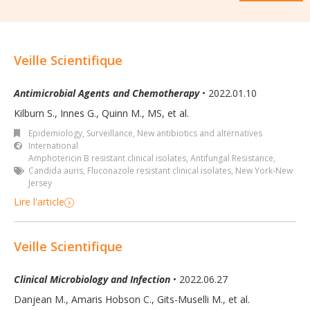
Veille Scientifique
Antimicrobial Agents and Chemotherapy
• 2022.01.10
Kilburn S., Innes G., Quinn M., MS, et al.
Epidemiology, Surveillance
,
New antibiotics and alternatives
International
Amphotericin B resistant clinical isolates
,
Antifungal Resistance
,
Candida auris
,
Fluconazole resistant clinical isolates
,
New York-New
Jersey
Lire l'article
Veille Scientifique
Clinical Microbiology and Infection
• 2022.06.27
Danjean M., Amaris Hobson C., Gits-Muselli M., et al.