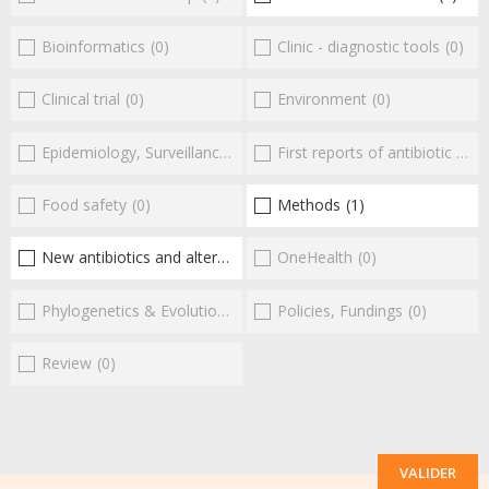
Bioinformatics
(0)
Clinic - diagnostic tools
(0)
Clinical trial
(0)
Environment
(0)
Epidemiology, Surveillance
(0)
First reports of antibiotic resistance
Food safety
(0)
Methods
(1)
New antibiotics and alternatives
(1)
OneHealth
(0)
Phylogenetics & Evolution
(0)
Policies, Fundings
(0)
Review
(0)
VALIDER