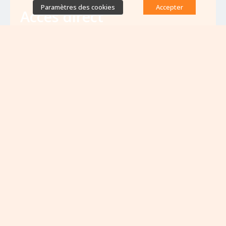
Paramètres des cookies
Accepter
Accès direct
Base de données des équipes
antibiorésistance
Appels à projets
Emplois & formations
Lettres d'information
Rapport Nationaux & Feuille de Route
Evènements à venir
VOIR TOUS LES ÉVÈNEMENTS
Aucun évènement à venir pour le moment...