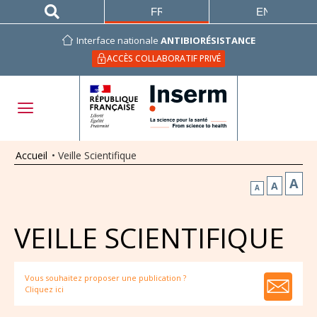
FRANÇAIS
ENGLISH
Interface nationale
ANTIBIORÉSISTANCE
ACCÈS COLLABORATIF PRIVÉ
Accueil
•
Veille Scientifique
A
A
A
VEILLE SCIENTIFIQUE
Vous souhaitez proposer une publication ?
Cliquez ici