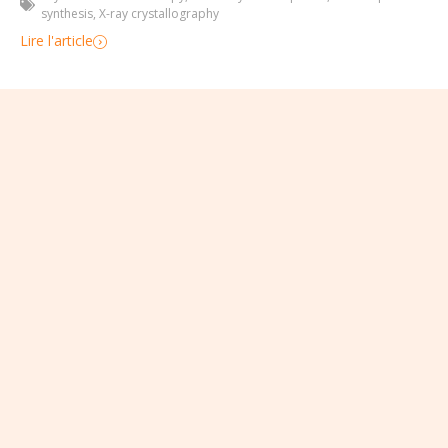
synthesis
,
X-ray crystallography
Lire l'article