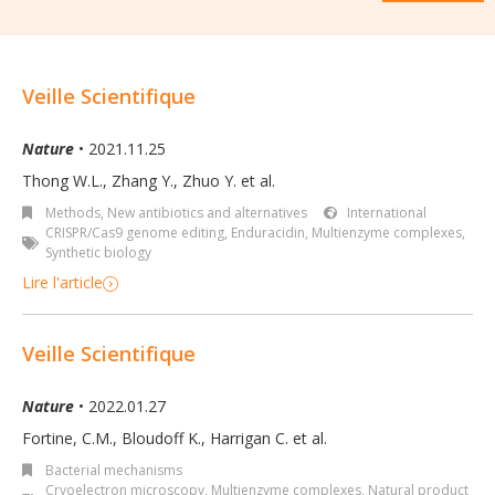
Veille Scientifique
Nature
• 2021.11.25
Thong W.L., Zhang Y., Zhuo Y. et al.
Methods
,
New antibiotics and alternatives
International
CRISPR/Cas9 genome editing
,
Enduracidin
,
Multienzyme complexes
,
Synthetic biology
Lire l'article
Veille Scientifique
Nature
• 2022.01.27
Fortine, C.M., Bloudoff K., Harrigan C. et al.
Bacterial mechanisms
Cryoelectron microscopy
,
Multienzyme complexes
,
Natural product