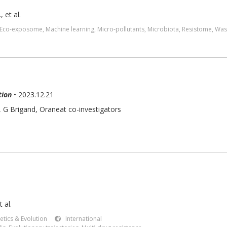
.
,
et al.
Eco-exposome
,
Machine learning
,
Micro-pollutants
,
Microbiota
,
Resistome
,
Was
tion
• 2023.12.21
,
G Brigand
,
Oraneat co-investigators
 al.
etics & Evolution
International