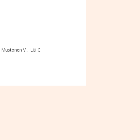
,
Mustonen V.
,
Liti G.