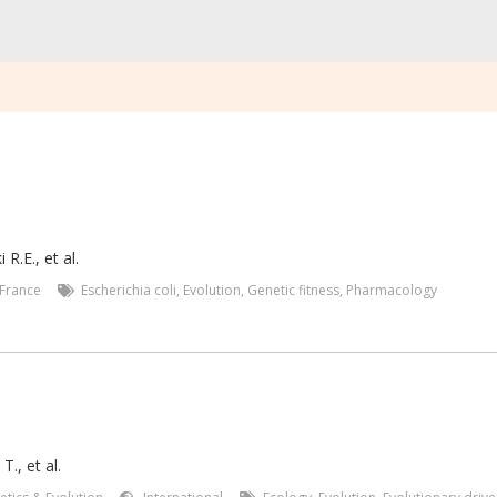
 R.E.
,
et al.
France
Escherichia coli
,
Evolution
,
Genetic fitness
,
Pharmacology
T., et al.