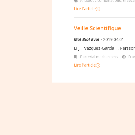
Antibiotic combinations
,
E.faeca
Lire l'article
Veille Scientifique
Mol Biol Evol
• 2019.04.01
Li J.
,
Vázquez-García I.
,
Persson
Bacterial mechanisms
Fra
Lire l'article