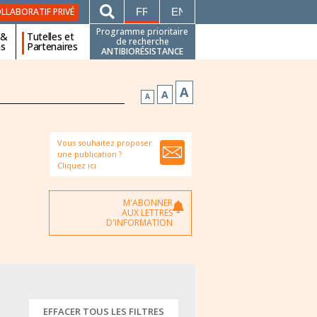
FRANÇAIS
ENGLISH
LLABORATIF PRIVÉ
Programme prioritaire
 &
Tutelles et
de recherche
ns
Partenaires
ANTIBIORÉSISTANCE
A
A
A
Vous souhaitez proposer
une publication ?
Cliquez ici
M'ABONNER
AUX LETTRES
D'INFORMATION
EFFACER TOUS LES FILTRES