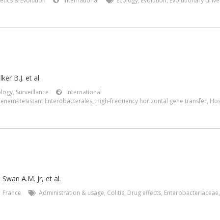
etics & Evolution
International
Ecology
,
Evolution
,
Evolutionary drive
er B.J. et al.
logy, Surveillance
International
enem-Resistant Enterobacterales
,
High-frequency horizontal gene transfer
,
Hos
,
Swan A.M. Jr
,
et al.
France
Administration & usage
,
Colitis
,
Drug effects
,
Enterobacteriaceae