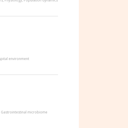
rs
,
Physiology
,
Population dynamics
pital environment
,
Gastrointestinal microbiome