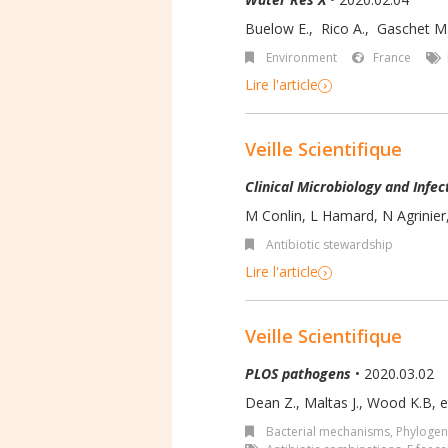
Buelow E.
,
Rico A.
,
Gaschet M
Environment
France
Lire l'article
Veille Scientifique
Clinical Microbiology and Infec
M Conlin
,
L Hamard
,
N Agrinier
Antibiotic stewardship
Lire l'article
Veille Scientifique
PLOS pathogens
• 2020.03.02
Dean Z., Maltas J., Wood K.B, et
Bacterial mechanisms
,
Phylogen