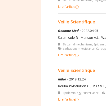
Bacterial mechanisms
,
Phylogen
Lire l'article
Veille Scientifique
Genome Med
• 2022.04.05
Salamzade R., Manson A.L., Walk
Bacterial mechanisms
,
Epidemio
carbapenem resistance
,
Carbap
Lire l'article
Veille Scientifique
mBio
• 2019.12.24
Roubaud-Baudron C.
,
Ruiz V.E.
Epidemiology, Surveillance
Lire l'article