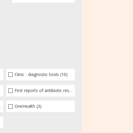
Clinic - diagnostic tools
(10)
First reports of antibiotic resistance
(14)
(140)
OneHealth
(3)