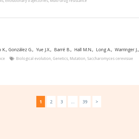
lis
,
Evolutionary trajectories
,
Multi-drug resistance
 K.
,
González G.
,
Yue J.X.
,
Barré B.
,
Hall M.N.
,
Long A.
,
Warringer J.
nce
Biological evolution
,
Genetics
,
Mutation
,
Saccharomyces cerevisiae
1
2
3
…
39
>