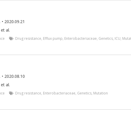
.
• 2020.09.21
,
et al.
nce
Drug resistance
,
Efflux pump
,
Enterobacteriaceae
,
Genetics
,
ICU
,
Muta
.
• 2020.08.10
,
et al.
nce
Drug resistance
,
Enterobacteriaceae
,
Genetics
,
Mutation