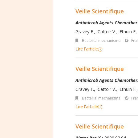
Veille Scientifique
Antimicrob Agents Chemother
Gravey F.
,
Cattoir V.
,
Ethuin F.
Bacterial mechanisms
Fra
Lire l'article
Veille Scientifique
Antimicrob Agents Chemother
Gravey F.
,
Cattoir V.
,
Ethuin F.
Bacterial mechanisms
Fra
Lire l'article
Veille Scientifique
Water Res X
• 2020.02.04