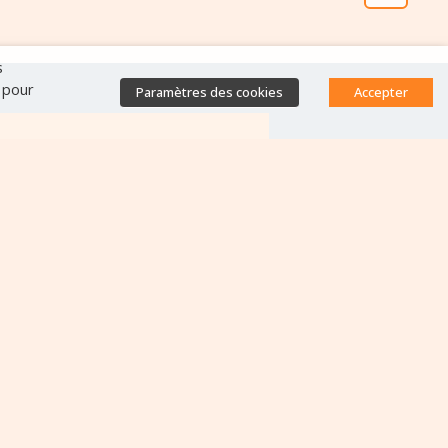
s
" pour
Paramètres des cookies
Accepter
Accès direct
Base de données des
équipes antibiorésistance
Appels à projets
Emplois & formations
Lettres d'information
Rapport Nationaux & Feuille
de Route