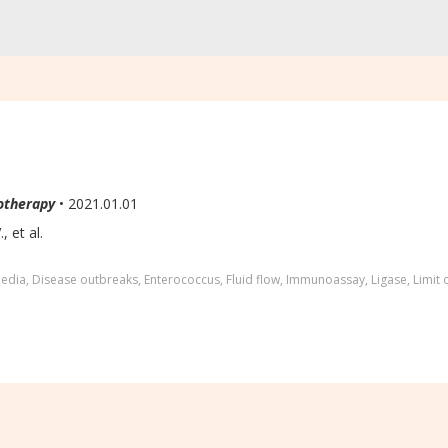
otherapy
• 2021.01.01
, et al.
media
,
Disease outbreaks
,
Enterococcus
,
Fluid flow
,
Immunoassay
,
Ligase
,
Limit 