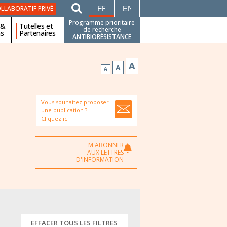
FRANÇAIS
ENGLISH
LLABORATIF PRIVÉ
Programme prioritaire
 &
Tutelles et
de recherche
ns
Partenaires
ANTIBIORÉSISTANCE
A
A
A
Vous souhaitez proposer
une publication ?
Cliquez ici
M'ABONNER
AUX LETTRES
D'INFORMATION
EFFACER TOUS LES FILTRES