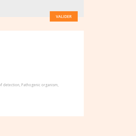
VALIDER
of detection
,
Pathogenic organism
,