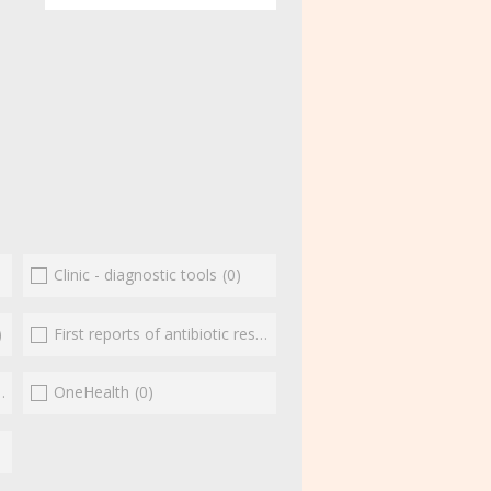
Clinic - diagnostic tools
(0)
)
First reports of antibiotic resistance
(0)
(0)
OneHealth
(0)