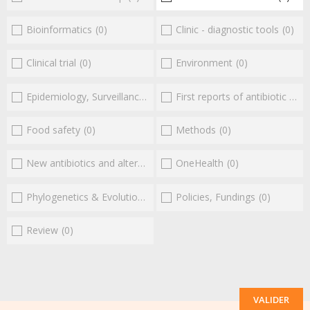
Bioinformatics
(0)
Clinic - diagnostic tools
(0)
Clinical trial
(0)
Environment
(0)
Epidemiology, Surveillance
(0)
First reports of antibiotic resistance
Food safety
(0)
Methods
(0)
New antibiotics and alternatives
(0)
OneHealth
(0)
Phylogenetics & Evolution
(0)
Policies, Fundings
(0)
Review
(0)
VALIDER