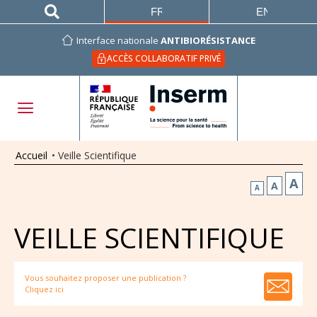
FRANÇAIS
ENGLISH
Interface nationale
ANTIBIORÉSISTANCE
ACCÈS COLLABORATIF PRIVÉ
Accueil
•
Veille Scientifique
A
A
A
VEILLE SCIENTIFIQUE
Vous souhaitez proposer une publication ?
Cliquez ici