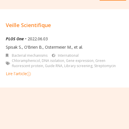
Veille Scientifique
PLOS One
• 2022.06.03
Spisak S., O’Brien B., Ostermeier M., et al.
Bacterial mechanisms
International
Chloramphenicol
,
DNA isolation
,
Gene expression
,
Green
fluorescent protein
,
Guide RNA
,
Library screening
,
Streptomycin
Lire l'article