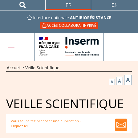
FRANÇAIS
ENGLISH
Interface nationale
ANTIBIORÉSISTANCE
ACCÈS COLLABORATIF PRIVÉ
Accueil
•
Veille Scientifique
A
A
A
VEILLE SCIENTIFIQUE
Vous souhaitez proposer une publication ?
Cliquez ici