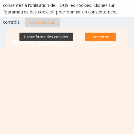
consentez à l'utilisation de TOUS les cookies. Cliquez sur
"paramètres des cookies" pour donner un consentement
contrôlé.
En savoir plus
Paramètres des cookies
Accepter
Accès direct
Base de données des équipes
antibiorésistance
Appels à projets
Emplois & formations
Lettres d'information
Rapport Nationaux & Feuille de Route
Evènements à venir