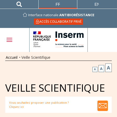
FRANÇAIS
ENGLISH
Interface nationale
ANTIBIORÉSISTANCE
ACCÈS COLLABORATIF PRIVÉ
Accueil
•
Veille Scientifique
A
A
A
VEILLE SCIENTIFIQUE
Vous souhaitez proposer une publication ?
Cliquez ici