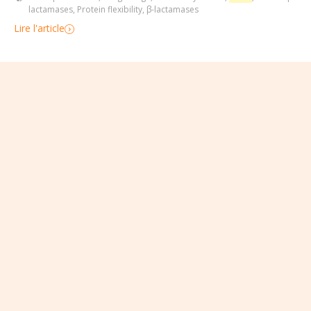
lactamases
,
Protein flexibility
,
β-lactamases
Lire l'article