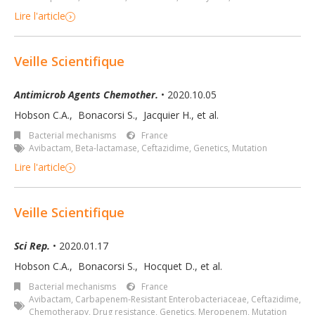
Lire l'article
Veille Scientifique
Antimicrob Agents Chemother.
• 2020.10.05
Hobson C.A.
,
Bonacorsi S.
,
Jacquier H.
,
et al.
Bacterial mechanisms
France
Avibactam
,
Beta-lactamase
,
Ceftazidime
,
Genetics
,
Mutation
Lire l'article
Veille Scientifique
Sci Rep.
• 2020.01.17
Hobson C.A.
,
Bonacorsi S.
,
Hocquet D.
,
et al.
Bacterial mechanisms
France
Avibactam
,
Carbapenem-Resistant Enterobacteriaceae
,
Ceftazidime
,
Chemotherapy
,
Drug resistance
,
Genetics
,
Meropenem
,
Mutation