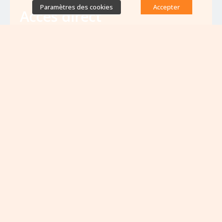
Paramètres des cookies
Accepter
Accès direct
Base de données des équipes
antibiorésistance
Appels à projets
Emplois & formations
Lettres d'information
Rapport Nationaux & Feuille de Route
Evènements à venir
VOIR TOUS LES ÉVÈNEMENTS
Aucun évènement à venir pour le moment...