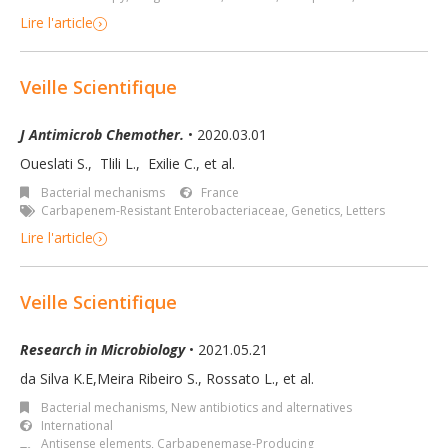
Lire l'article
Veille Scientifique
J Antimicrob Chemother.
• 2020.03.01
Oueslati S.
,
Tlili L.
,
Exilie C.
,
et al.
Bacterial mechanisms
France
Carbapenem-Resistant Enterobacteriaceae
,
Genetics
,
Letters
Lire l'article
Veille Scientifique
Research in Microbiology
• 2021.05.21
da Silva K.E,Meira Ribeiro S., Rossato L., et al.
Bacterial mechanisms
,
New antibiotics and alternatives
International
Antisense elements
,
Carbapenemase-Producing