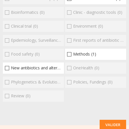
Bioinformatics
(0)
Clinic - diagnostic tools
(0)
Clinical trial
(0)
Environment
(0)
Epidemiology, Surveillance
(0)
First reports of antibiotic resistance
Food safety
(0)
Methods
(1)
New antibiotics and alternatives
(4)
OneHealth
(0)
Phylogenetics & Evolution
(0)
Policies, Fundings
(0)
Review
(0)
VALIDER