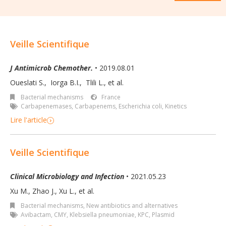
Veille Scientifique
J Antimicrob Chemother.
• 2019.08.01
Oueslati S.
,
Iorga B.I.
,
Tlili L.
,
et al.
Bacterial mechanisms
France
Carbapenemases
,
Carbapenems
,
Escherichia coli
,
Kinetics
Lire l'article
Veille Scientifique
Clinical Microbiology and Infection
• 2021.05.23
Xu M., Zhao J., Xu L., et al.
Bacterial mechanisms
,
New antibiotics and alternatives
Avibactam
,
CMY
,
Klebsiella pneumoniae
,
KPC
,
Plasmid