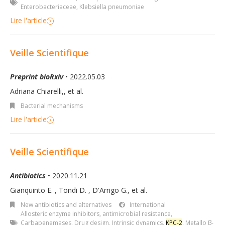
Enterobacteriaceae
,
Klebsiella pneumoniae
Lire l'article
Veille Scientifique
Preprint bioRxiv
• 2022.05.03
Adriana Chiarelli,
,
et al.
Bacterial mechanisms
Lire l'article
Veille Scientifique
Antibiotics
• 2020.11.21
Gianquinto E.
,
Tondi D.
,
D'Arrigo G.
,
et al.
New antibiotics and alternatives
International
Allosteric enzyme inhibitors
,
antimicrobial resistance
,
Carbapenemases
,
Drug design
,
Intrinsic dynamics
,
KPC-2
,
Metallo β-