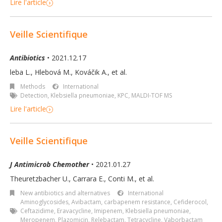
Lire l'article
Veille Scientifique
Antibiotics
• 2021.12.17
leba L., Hlebová M., Kováčik A., et al.
Methods
International
Detection
,
Klebsiella pneumoniae
,
KPC
,
MALDI-TOF MS
Lire l'article
Veille Scientifique
J Antimicrob Chemother
• 2021.01.27
Theuretzbacher U., Carrara E., Conti M.
,
et al.
New antibiotics and alternatives
International
Aminoglycosides
,
Avibactam
,
carbapenem resistance
,
Cefiderocol
,
Ceftazidime
,
Eravacycline
,
Imipenem
,
Klebsiella pneumoniae
,
Meropenem
,
Plazomicin
,
Relebactam
,
Tetracycline
,
Vaborbactam