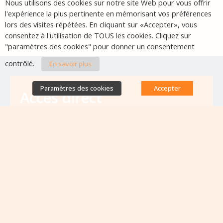
Nous utilisons des cookies sur notre site Web pour vous offrir
l'expérience la plus pertinente en mémorisant vos préférences
lors des visites répétées. En cliquant sur «Accepter», vous
consentez à l'utilisation de TOUS les cookies. Cliquez sur
"paramètres des cookies" pour donner un consentement
contrôlé.
En savoir plus
Paramètres des cookies
Accepter
Accès direct
Base de données des équipes
antibiorésistance
Appels à projets
Emplois & formations
Lettres d'information
Rapport Nationaux & Feuille de Route