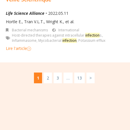
Life Science Alliance
• 2022.05.11
Hortle E., Tran V.L.T., Wright K., et al.
Bacterial mechanisms
International
Host-directed therapies against intracellular
infection
s.
,
Inflammasome
,
Mycobacterial
infection
,
Potassium efflux
Lire l'article
1
2
3
…
13
>