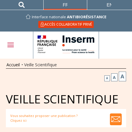
FRANÇAIS
ENGLISH
Interface nationale
ANTIBIORÉSISTANCE
ACCÈS COLLABORATIF PRIVÉ
Accueil
•
Veille Scientifique
A
A
A
VEILLE SCIENTIFIQUE
Vous souhaitez proposer une publication ?
Cliquez ici