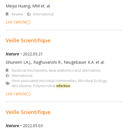
Meijia Huang, MM et. al.
Review
International
Lire l'article
Veille Scientifique
Nature
• 2022.05.21
Ghuneim LA.J., Raghuvanshi R., Neugebauer K.A. et al.
Bacterial mechanisms
,
New antibiotics and alternatives
International
Host-associated microbial communities
,
Microbial Ecology
,
Microbiome
,
Polymicrobial
infection
Lire l'article
Veille Scientifique
Nature
• 2022.05.03