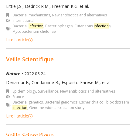
Little J.S., Dedrick R.M., Freeman K.G. et al.
Bacterial mechanisms
,
New antibiotics and alternatives
International
Bacterial
infection
,
Bacteriophages
,
Cutaneous
infection
s
,
Mycobacterium chelonae
Lire l'article
Veille Scientifique
Nature
• 2022.03.24
Denamur E., Condamine B., Esposito-Farèse M., et al.
Epidemiology, Surveillance
,
New antibiotics and alternatives
France
Bacterial genetics
,
Bacterial genomics
,
Escherichia coli bloodstream
infection
,
Genome-wide association study
Lire l'article
Veille Scientifique