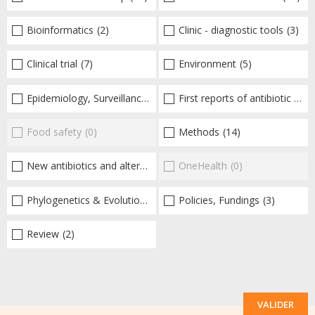
Bioinformatics
(2)
Clinic - diagnostic tools
(3)
Clinical trial
(7)
Environment
(5)
Epidemiology, Surveillance
(36)
First reports of antibiotic resistance
Food safety
(0)
Methods
(14)
New antibiotics and alternatives
(60)
OneHealth
(0)
Phylogenetics & Evolution
(3)
Policies, Fundings
(3)
Review
(2)
VALIDER