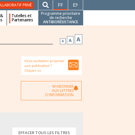
FRANÇAIS
ENGLISH
LLABORATIF PRIVÉ
Programme prioritaire
 &
Tutelles et
de recherche
ns
Partenaires
ANTIBIORÉSISTANCE
A
A
A
Vous souhaitez proposer
une publication ?
Cliquez ici
M'ABONNER
AUX LETTRES
D'INFORMATION
EFFACER TOUS LES FILTRES