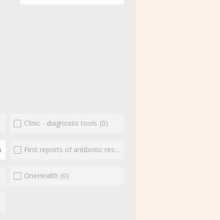
Clinic - diagnostic tools
(0)
)
First reports of antibiotic resistance
(0)
(0)
OneHealth
(0)