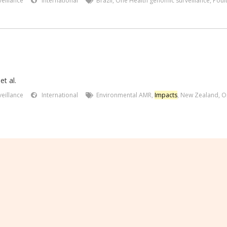
eillance
International
Brazil
,
One Health genomic surveillance
,
Poul
et al.
eillance
International
Environmental AMR
,
Impacts
,
New Zealand
,
O