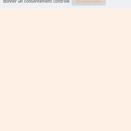
donner un consentement contrôlé.
En savoir plus
Evènements à veni
Aucun évènement à venir pour le moment.
Édito