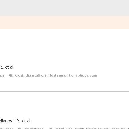
R.
,
et al.
nce
Clostridium difficile
,
Host immunity
,
Peptidoglycan
lanos L.R., et al.