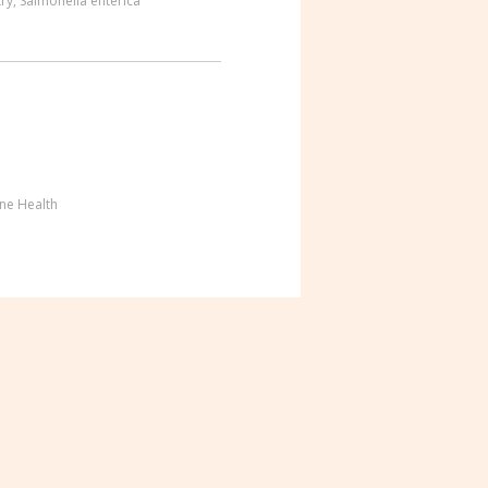
try
,
Salmonella enterica
ne Health