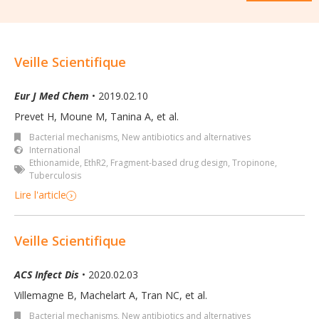
Veille Scientifique
Eur J Med Chem
• 2019.02.10
Prevet H, Moune M, Tanina A
,
et al.
Bacterial mechanisms
,
New antibiotics and alternatives
International
Ethionamide
,
EthR2
,
Fragment-based drug design
,
Tropinone
,
Tuberculosis
Lire l'article
Veille Scientifique
ACS Infect Dis
• 2020.02.03
Villemagne B, Machelart A, Tran NC
,
et al.
Bacterial mechanisms
,
New antibiotics and alternatives