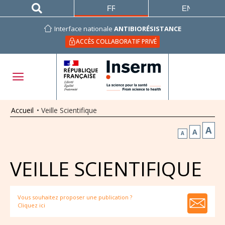
FRANÇAIS
ENGLISH
Interface nationale
ANTIBIORÉSISTANCE
ACCÈS COLLABORATIF PRIVÉ
Accueil
•
Veille Scientifique
A
A
A
VEILLE SCIENTIFIQUE
Vous souhaitez proposer une publication ?
Cliquez ici