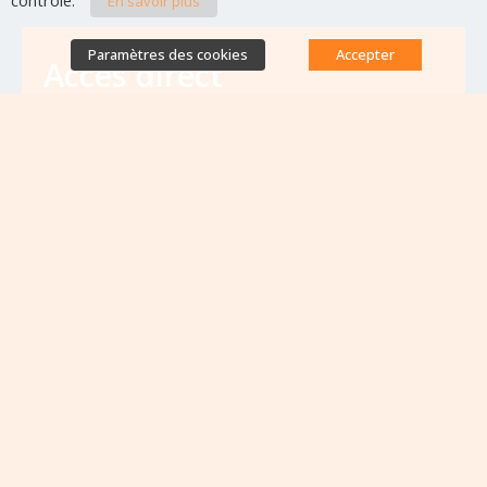
contrôlé.
En savoir plus
Paramètres des cookies
Accepter
Accès direct
Base de données des équipes
antibiorésistance
Appels à projets
Emplois & formations
Lettres d'information
Rapport Nationaux & Feuille de Route
Evènements à venir
VOIR TOUS LES ÉVÈNEMENTS