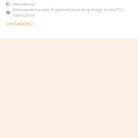
International
Ethionamide booster
,
Fragment-based drug design
,
In vivo POC
,
Tuberculosis
Lire l'article