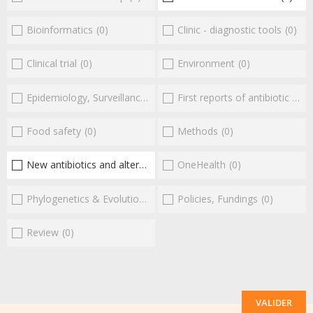
Bioinformatics
(0)
Clinic - diagnostic tools
(0)
Clinical trial
(0)
Environment
(0)
Epidemiology, Surveillance
(0)
First reports of antibiotic resistance
Food safety
(0)
Methods
(0)
New antibiotics and alternatives
(2)
OneHealth
(0)
Phylogenetics & Evolution
(0)
Policies, Fundings
(0)
Review
(0)
VALIDER