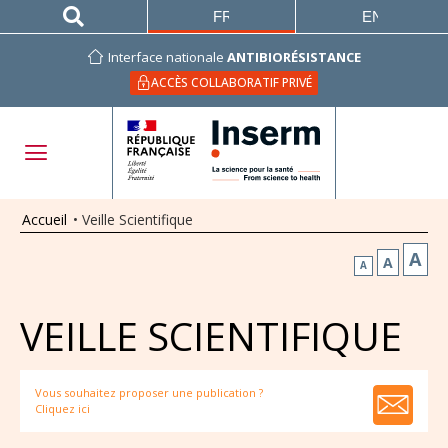
FRANÇAIS
ENGLISH
Interface nationale
ANTIBIORÉSISTANCE
ACCÈS COLLABORATIF PRIVÉ
Accueil
•
Veille Scientifique
A
A
A
VEILLE SCIENTIFIQUE
Vous souhaitez proposer une publication ?
Cliquez ici