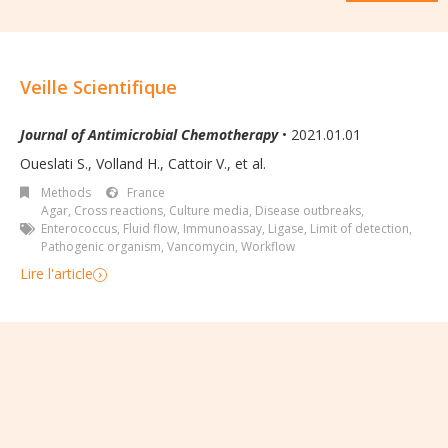
Veille Scientifique
Journal of Antimicrobial Chemotherapy
• 2021.01.01
Oueslati S., Volland H., Cattoir V., et al.
Methods
France
Agar
,
Cross reactions
,
Culture media
,
Disease outbreaks
,
Enterococcus
,
Fluid flow
,
Immunoassay
,
Ligase
,
Limit of detection
,
Pathogenic organism
,
Vancomycin
,
Workflow
Lire l'article