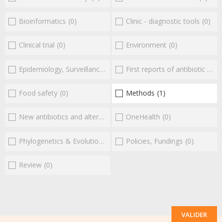
Bioinformatics
(0)
Clinic - diagnostic tools
(0)
Clinical trial
(0)
Environment
(0)
Epidemiology, Surveillance
(0)
First reports of antibiotic resistance
Food safety
(0)
Methods
(1)
New antibiotics and alternatives
(0)
OneHealth
(0)
Phylogenetics & Evolution
(0)
Policies, Fundings
(0)
Review
(0)
VALIDER