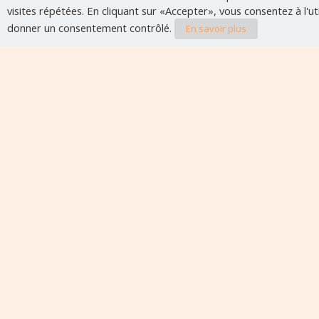
visites répétées. En cliquant sur «Accepter», vous consentez à l'u
donner un consentement contrôlé.
En savoir plus
Evènements à veni
Aucun évènement à venir pour le moment.
Édito