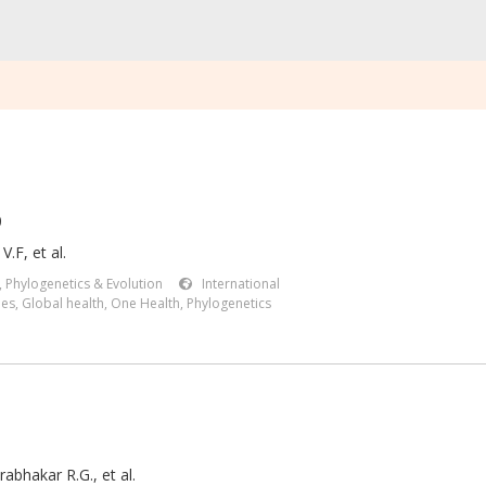
0
.F, et al.
,
Phylogenetics & Evolution
International
ies
,
Global health
,
One Health
,
Phylogenetics
abhakar R.G., et al.