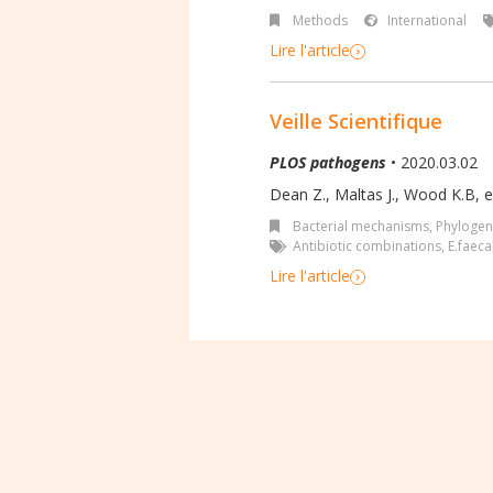
Methods
International
Lire l'article
Veille Scientifique
PLOS pathogens
• 2020.03.02
Dean Z., Maltas J., Wood K.B, et
Bacterial mechanisms
,
Phylogen
Antibiotic combinations
,
E.faeca
Lire l'article