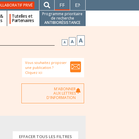
FRANÇAIS
ENGLISH
LLABORATIF PRIVÉ
Programme prioritaire
 &
Tutelles et
de recherche
ns
Partenaires
ANTIBIORÉSISTANCE
A
A
A
Vous souhaitez proposer
une publication ?
Cliquez ici
M'ABONNER
AUX LETTRES
D'INFORMATION
EFFACER TOUS LES FILTRES