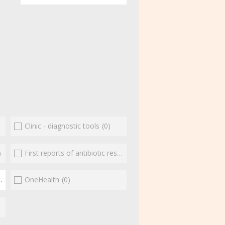
Clinic - diagnostic tools
(0)
)
First reports of antibiotic resistance
(0)
(1)
OneHealth
(0)