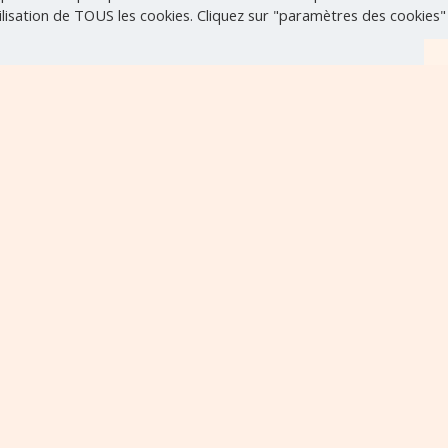
tilisation de TOUS les cookies. Cliquez sur "paramètres des cookies
r
VOIR TOUS LES ÉVÈNEMENTS
..
Contact
Mentions légales
Politique de confidentialité