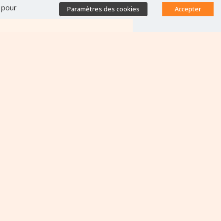
" pour
Paramètres des cookies
Accepter
Accès direct
Base de données des
équipes antibiorésistance
Appels à projets
Emplois & formations
Lettres d'information
Rapport Nationaux & Feuille
de Route
Politique des cookies
Plan du site