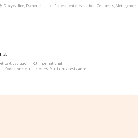
Doxycycline
,
Escherichia coli
,
Experimental evolution
,
Genomics
,
Metagenomi
 al.
etics & Evolution
International
lis
,
Evolutionary trajectories
,
Multi-drug resistance