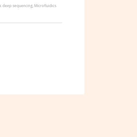
c deep sequencing
,
Microfluidics