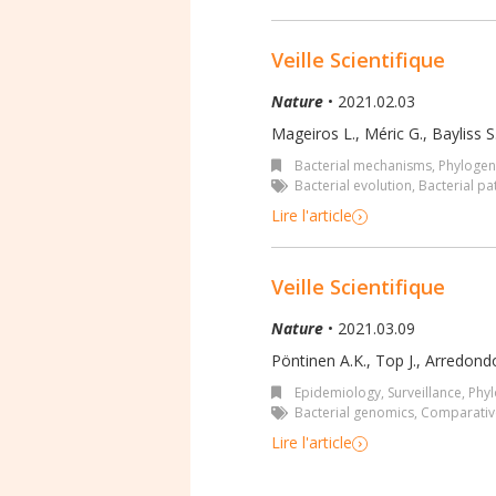
Veille Scientifique
Nature
• 2021.02.03
Mageiros L., Méric G., Bayliss S.
Bacterial mechanisms
,
Phylogen
Bacterial evolution
,
Bacterial p
Lire l'article
Veille Scientifique
Nature
• 2021.03.09
Pöntinen A.K., Top J., Arredondo
Epidemiology, Surveillance
,
Phyl
Bacterial genomics
,
Comparativ
Lire l'article