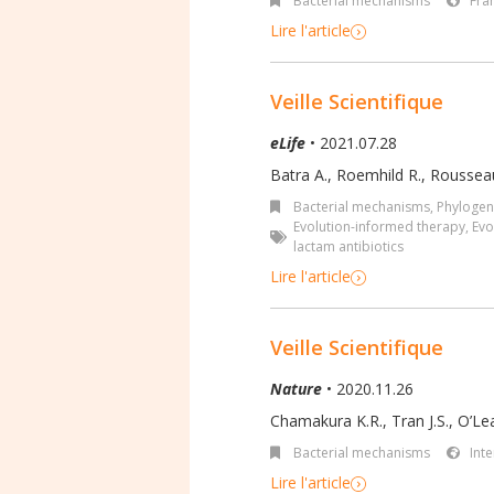
Bacterial mechanisms
Fra
Lire l'article
Veille Scientifique
eLife
• 2021.07.28
Batra A., Roemhild R., Rousseau 
Bacterial mechanisms
,
Phylogen
Evolution-informed therapy
,
Evo
lactam antibiotics
Lire l'article
Veille Scientifique
Nature
• 2020.11.26
Chamakura K.R., Tran J.S., O’Le
Bacterial mechanisms
Int
Lire l'article