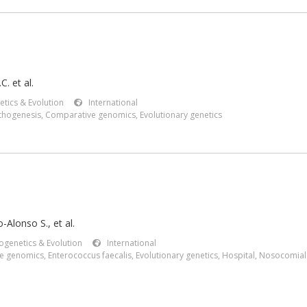
C. et al.
etics & Evolution
International
athogenesis
,
Comparative genomics
,
Evolutionary genetics
-Alonso S., et al.
ogenetics & Evolution
International
e genomics
,
Enterococcus faecalis
,
Evolutionary genetics
,
Hospital
,
Nosocomial