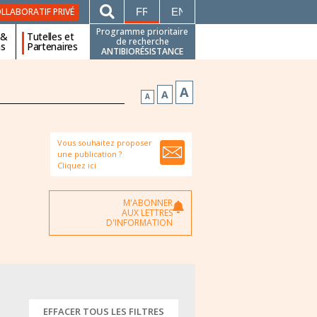
FRANÇAIS
ENGLISH
LLABORATIF PRIVÉ
Programme prioritaire
 &
Tutelles et
de recherche
ns
Partenaires
ANTIBIORÉSISTANCE
A
A
A
Vous souhaitez proposer
une publication ?
Cliquez ici
M'ABONNER
AUX LETTRES
D'INFORMATION
EFFACER TOUS LES FILTRES