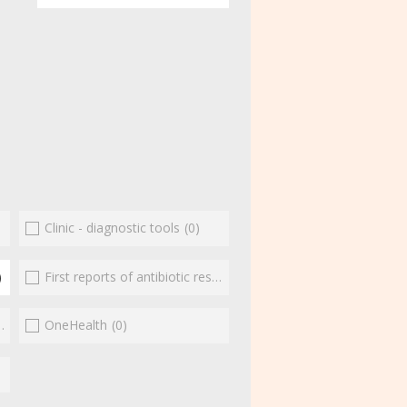
Clinic - diagnostic tools
(0)
)
First reports of antibiotic resistance
(0)
(0)
OneHealth
(0)