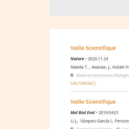
Veille Scientifique
Nature
• 2020.11.24
Maeda T.
,
Iwasaw, J.
,
Kotani H
Bacterial mechanisms
,
Phylogen
Lire l'article
Veille Scientifique
Mol Biol Evol
• 2019.04.01
Li J.
,
Vázquez-García I.
,
Persson