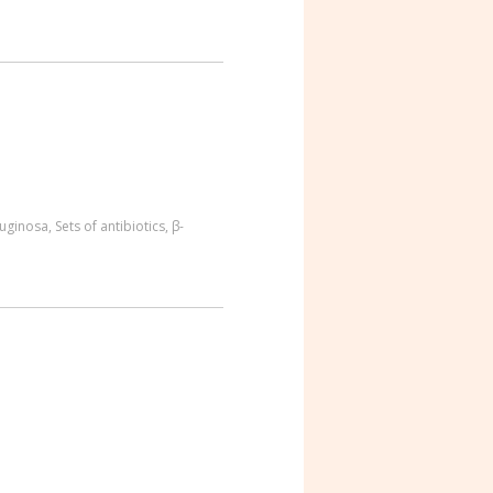
uginosa
,
Sets of antibiotics
,
β-