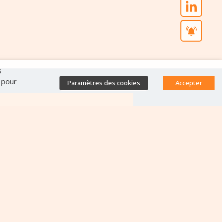
s
" pour
Paramètres des cookies
Accepter
Accès direct
Base de données des
équipes antibiorésistance
Appels à projets
Emplois & formations
Lettres d'information
Rapport Nationaux & Feuille