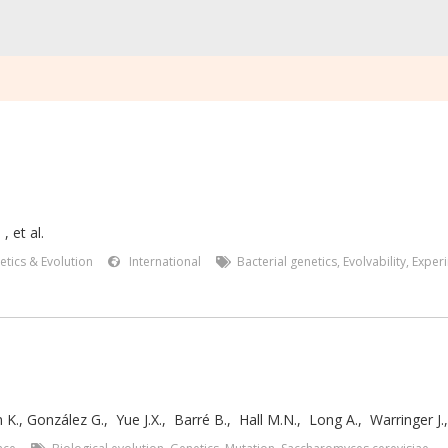
.
,
et al.
etics & Evolution
International
Bacterial genetics
,
Evolvability
,
Experi
 K.
,
González G.
,
Yue J.X.
,
Barré B.
,
Hall M.N.
,
Long A.
,
Warringer J.