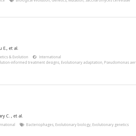
nce
Biological evolution
,
Genetics
,
Mutation
,
Saccharomyces cerevisiae
E., et al.
etics & Evolution
International
lution-informed treatment designs
,
Evolutionary adaptation
,
Pseudomonas aer
ary C.
,
et al.
ernational
Bacteriophages
,
Evolutionary biology
,
Evolutionary genetics