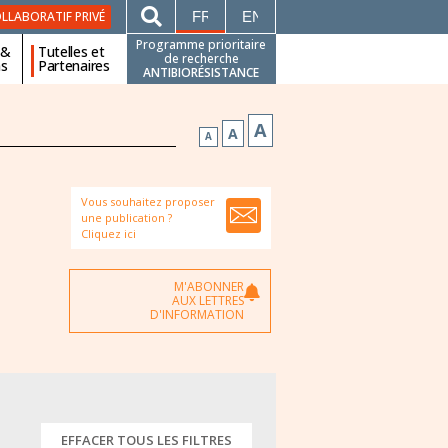
FRANÇAIS
ENGLISH
LLABORATIF PRIVÉ
Programme prioritaire
 &
Tutelles et
de recherche
ns
Partenaires
ANTIBIORÉSISTANCE
A
A
A
Vous souhaitez proposer
une publication ?
Cliquez ici
M'ABONNER
AUX LETTRES
D'INFORMATION
EFFACER TOUS LES FILTRES