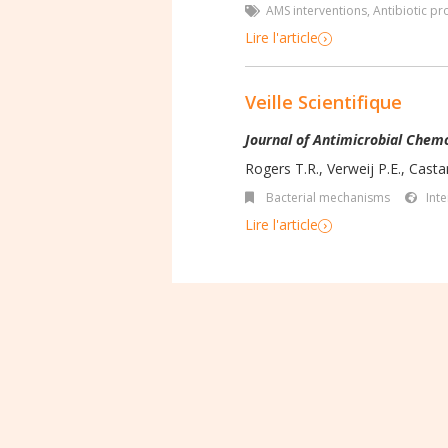
AMS interventions
,
Antibiotic pr
Lire l'article
Veille Scientifique
Journal of Antimicrobial Chem
Rogers T.R., Verweij P.E., Castan
Bacterial mechanisms
Int
Lire l'article