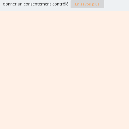
donner un consentement contrôlé.
En savoir plus
Evènements à veni
Aucun évènement à venir pour le moment.
Édito