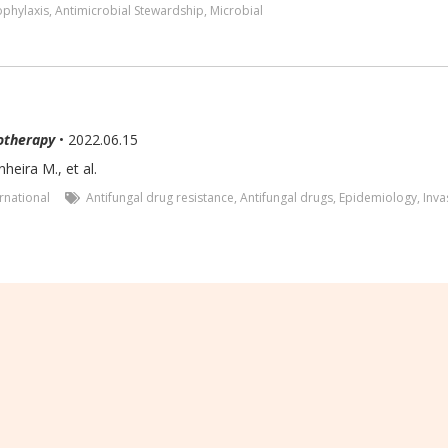
ophylaxis
,
Antimicrobial Stewardship
,
Microbial
otherapy
• 2022.06.15
heira M., et al.
ernational
Antifungal drug resistance
,
Antifungal drugs
,
Epidemiology
,
Inva