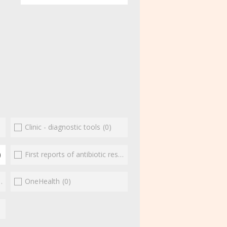
Clinic - diagnostic tools
(0)
)
First reports of antibiotic resistance
(0)
(0)
OneHealth
(0)