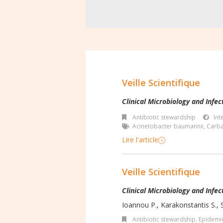
Veille Scientifique
Clinical Microbiology and Infec
Antibiotic stewardship
Int
Acinetobacter baumannii
,
Carba
Lire l'article
Veille Scientifique
Clinical Microbiology and Infec
Ioannou P., Karakonstantis S., S
Antibiotic stewardship
,
Epidemio