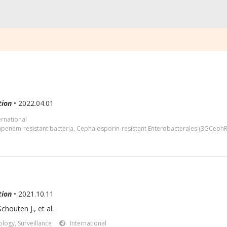
tion
• 2022.04.01
ernational
penem-resistant bacteria
,
Cephalosporin-resistant Enterobacterales (3GCephR
tion
• 2021.10.11
chouten J., et al.
logy, Surveillance
International