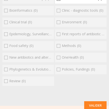
Bioinformatics
(0)
Clinic - diagnostic tools
(0)
Clinical trial
(0)
Environment
(0)
Epidemiology, Surveillance
(0)
First reports of antibiotic resistance
Food safety
(0)
Methods
(0)
New antibiotics and alternatives
(0)
OneHealth
(0)
Phylogenetics & Evolution
(0)
Policies, Fundings
(0)
Review
(0)
VALIDER