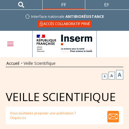
FRANÇAIS
ENGLISH
Interface nationale
ANTIBIORÉSISTANCE
ACCÈS COLLABORATIF PRIVÉ
Accueil
•
Veille Scientifique
A
A
A
VEILLE SCIENTIFIQUE
Vous souhaitez proposer une publication ?
Cliquez ici