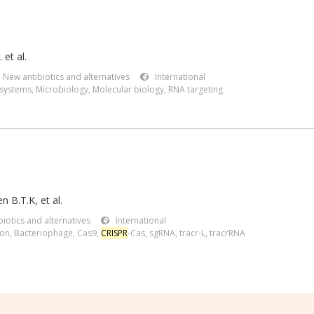
 et al.
,
New antibiotics and alternatives
International
systems
,
Microbiology
,
Molecular biology
,
RNA targeting
n B.T.K
,
et al.
iotics and alternatives
International
ion
,
Bacteriophage
,
Cas9
,
CRISPR
-Cas
,
sgRNA
,
tracr-L
,
tracrRNA