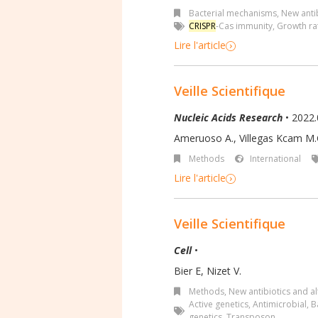
Bacterial mechanisms
,
New antib
CRISPR
-Cas immunity
,
Growth ra
Lire l'article
Veille Scientifique
Nucleic Acids Research
• 2022.
Ameruoso A., Villegas Kcam M.C.
Methods
International
Lire l'article
Veille Scientifique
Cell
•
Bier E, Nizet V.
Methods
,
New antibiotics and al
Active genetics
,
Antimicrobial
,
B
genetics
,
Transposon