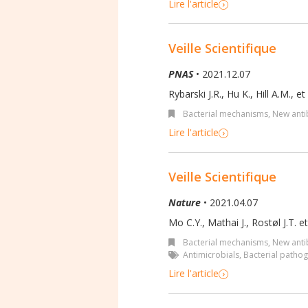
Lire l'article
Veille Scientifique
PNAS
• 2021.12.07
Rybarski J.R., Hu K., Hill A.M., et 
Bacterial mechanisms
,
New antib
Lire l'article
Veille Scientifique
Nature
• 2021.04.07
Mo C.Y., Mathai J., Rostøl J.T. et
Bacterial mechanisms
,
New antib
Antimicrobials
,
Bacterial patho
Lire l'article