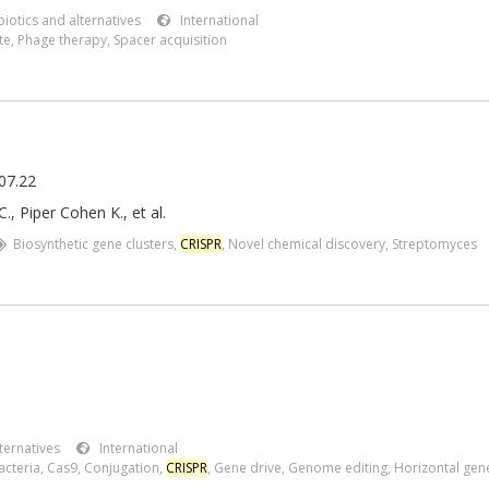
iotics and alternatives
International
te
,
Phage therapy
,
Spacer acquisition
07.22
, Piper Cohen K., et al.
Biosynthetic gene clusters
,
CRISPR
,
Novel chemical discovery
,
Streptomyces
ternatives
International
acteria
,
Cas9
,
Conjugation
,
CRISPR
,
Gene drive
,
Genome editing
,
Horizontal gene