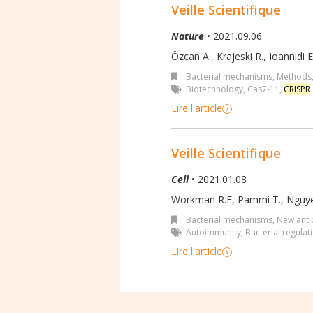
Veille Scientifique
Nature
• 2021.09.06
Özcan A., Krajeski R., Ioannidi E.
Bacterial mechanisms
,
Methods
Biotechnology
,
Cas7-11
,
CRISPR
Lire l'article
Veille Scientifique
Cell
• 2021.01.08
Workman R.E, Pammi T., Nguye
Bacterial mechanisms
,
New antib
Autoimmunity
,
Bacterial regulat
Lire l'article