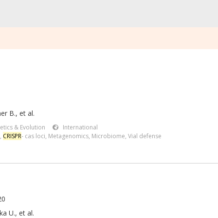
er B.
,
et al.
etics & Evolution
International
,
CRISPR
- cas loci
,
Metagenomics
,
Microbiome
,
Vial defense
20
ka U., et al.