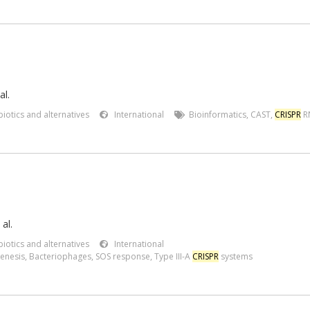
al.
iotics and alternatives
International
Bioinformatics
,
CAST
,
CRISPR
R
 al.
iotics and alternatives
International
genesis
,
Bacteriophages
,
SOS response
,
Type III-A
CRISPR
systems