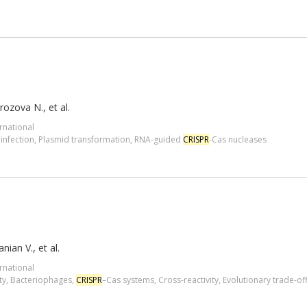
ozova N., et al.
ernational
infection
,
Plasmid transformation
,
RNA-guided
CRISPR
-Cas nucleases
ian V., et al.
ernational
ty
,
Bacteriophages
,
CRISPR
–Cas systems
,
Cross-reactivity
,
Evolutionary trade-of