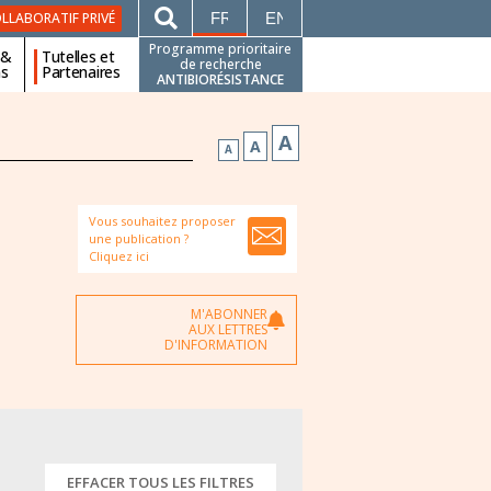
FRANÇAIS
ENGLISH
LLABORATIF PRIVÉ
Programme prioritaire
 &
Tutelles et
de recherche
ns
Partenaires
ANTIBIORÉSISTANCE
A
A
A
Vous souhaitez proposer
une publication ?
Cliquez ici
M'ABONNER
AUX LETTRES
D'INFORMATION
EFFACER TOUS LES FILTRES