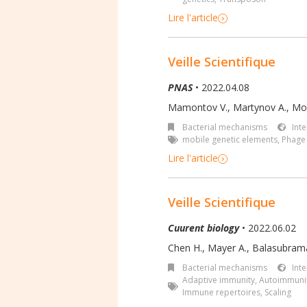
Lire l'article
Veille Scientifique
PNAS
• 2022.04.08
Mamontov V., Martynov A., Mor
Bacterial mechanisms
Int
mobile genetic elements
,
Phage 
Lire l'article
Veille Scientifique
Cuurent biology
• 2022.06.02
Chen H., Mayer A., Balasubraman
Bacterial mechanisms
Int
Adaptive immunity
,
Autoimmuni
Immune repertoires
,
Scaling