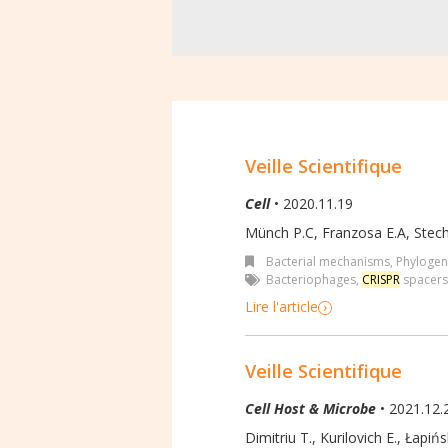
Veille Scientifique
Cell
• 2020.11.19
Münch P.C
,
Franzosa E.A
,
Stech
Bacterial mechanisms
,
Phylogen
Bacteriophages
,
CRISPR
spacers
Lire l'article
Veille Scientifique
Cell Host & Microbe
• 2021.12.
Dimitriu T., Kurilovich E., Łapińs