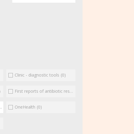
Clinic - diagnostic tools
(0)
)
First reports of antibiotic resistance
(0)
(10)
OneHealth
(0)