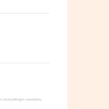
fs
,
Host-pathogen coevolution
,